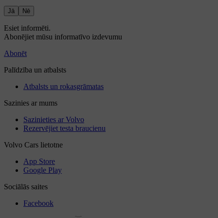
Jā
Nē