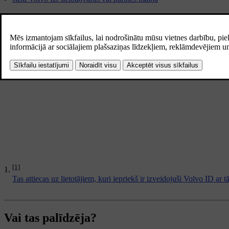
Pēc
Volvo ID
izveides jūsu kontam ir ieteicams pievienot papildu ko
atgūšanai
, lai iegūtu plašāku informāciju un norādes.
Ja jums ir problēmas saistībā ar savu
Volvo ID
, skatiet
Problēmas sais
Lai vēl vairāk pasargātu savu
Volvo ID
no nepilnvarotiem lietotājiem
[1]
Tas attiecas uz lietotājiem, kuri iepriekš ir izveidojuši Volvo ID ar 
Vai tas palīdzēja?