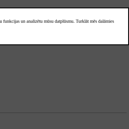
u
Volvo ID
. Skatiet
Kontaktinformācijas pievienošana Volvo ID konta
ēmām un to risinājumiem.
sība pieteikšanās laikā.