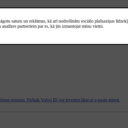
ntaktinformāciju. Tas jums nepieciešamības gadījumā palīdzēs atgūt sav
tībā ar Volvo ID
, lai iegūtu informāciju par biežāk sastopamajām probl
,
Divfaktoru pieteikšanās Volvo Cars lietotnē
ir pieejama kā drošības pra
tālruņa numuru. Pašlaik Volvo ID var izveidot tikai ar e-pasta adresi.