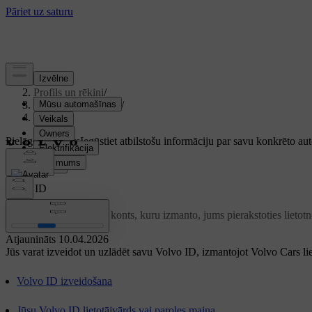
Atbalsts
/
Profils un rēķini
/
Konta informācija
/
Volvo ID
Pielāgots atbalsts
Iegūstiet atbilstošu informāciju par savu konkrēto au
Pierakstīties
Volvo ID
Volvo ID
ir personīgais konts, kuru izmanto, jums pierakstoties lietot
Atjaunināts 10.04.2026
Jūs varat izveidot un uzlādēt savu
Volvo ID
, izmantojot
Volvo Cars
li
Volvo ID izveidošana
Jūsu Volvo ID lietotājvārds vai paroles maiņa