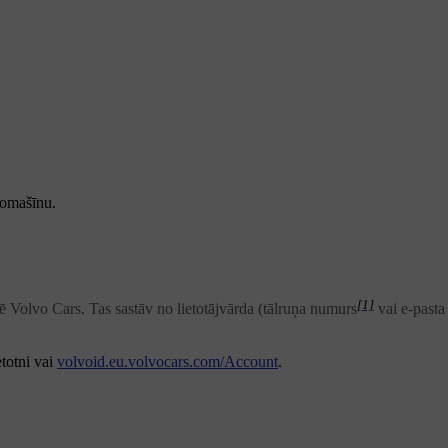
tomašīnu.
[1]
nē Volvo Cars. Tas sastāv no lietotājvārda (tālruņa numurs
vai e-pasta
etotni vai
volvoid.eu.volvocars.com/Account
.