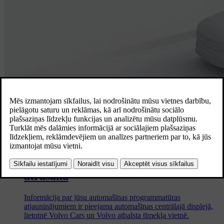
Programmatūras atjauninājumi
Programmatūras laidiena piezīmju
atrašana
Informācija par jūsu automašīnas programmatūras
atjauninājumiem ir pieejama automašīnas centrālajā displejā,
lietotnē Volvo Cars un Volvo atbalsta tīmekļa vietnē.