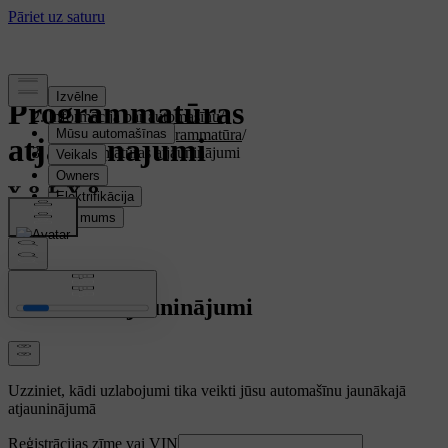
Atbalsts
/
Programmatūras
Informācija par automašīnu
/
Automašīnas programmatūra
/
atjauninājumi
Programmatūras atjauninājumi
Jaunākie atjauninājumi
Uzziniet, kādi uzlabojumi tika veikti jūsu automašīnu jaunākajā
atjauninājumā
Reģistrācijas zīme vai VIN