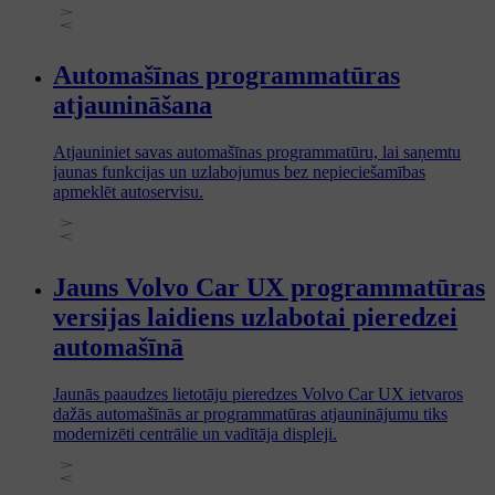
Automašīnas programmatūras
atjaunināšana
Atjauniniet savas automašīnas programmatūru, lai saņemtu
jaunas funkcijas un uzlabojumus bez nepieciešamības
apmeklēt autoservisu.
Jauns Volvo Car UX programmatūras
versijas laidiens uzlabotai pieredzei
automašīnā
Jaunās paaudzes lietotāju pieredzes Volvo Car UX ietvaros
dažās automašīnās ar programmatūras atjauninājumu tiks
modernizēti centrālie un vadītāja displeji.