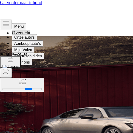
Overzicht
Juridisch
Privacy
Taal selecteren
Locatie wijzigen
Taal selecteren
Locatie wijzigen