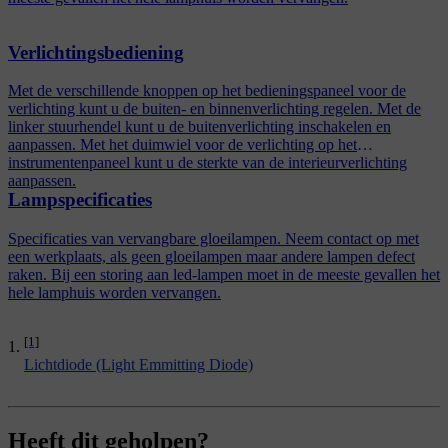
Verlichtingsbediening
Met de verschillende knoppen op het bedieningspaneel voor de
verlichting kunt u de buiten- en binnenverlichting regelen. Met de
linker stuurhendel kunt u de buitenverlichting inschakelen en
aanpassen. Met het duimwiel voor de verlichting op het
instrumentenpaneel kunt u de sterkte van de interieurverlichting
aanpassen.
Lampspecificaties
Specificaties van vervangbare gloeilampen. Neem contact op met
een werkplaats, als geen gloeilampen maar andere lampen defect
raken. Bij een storing aan led-lampen moet in de meeste gevallen het
hele lamphuis worden vervangen.
[1]
Lichtdiode (Light Emmitting Diode)
Heeft dit geholpen?