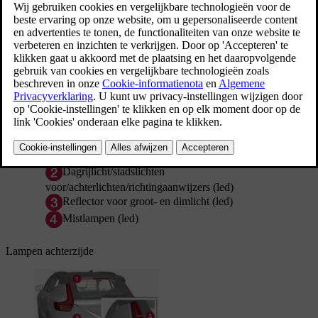
Bijgewerkt 16/03/2023
Koplampen
Groot licht/dimlicht (led)
Dagrijlicht/stadslichten
voor/achterlichten/richtingaanwijzers (led)
Reflector voor groot- en dimlicht (led)
Mistlampen (led)
Lampen achterzijde