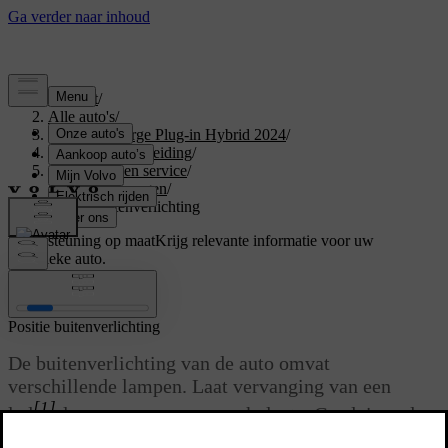
Support
/
Alle auto's
/
XC40 Recharge Plug-in Hybrid 2024
/
Gebruikershandleiding
/
Onderhoud en service
/
Lamp vervangen
/
Positie buitenverlichting
Ondersteuning op maat
Krijg relevante informatie voor uw
specifieke auto.
Inloggen
Positie buitenverlichting
De buitenverlichting van de auto omvat
verschillende lampen. Laat vervanging van een
[1]
led
-lamp over aan een werkplaats. Geadviseerd
wordt een erkende Volvo-werkplaats.