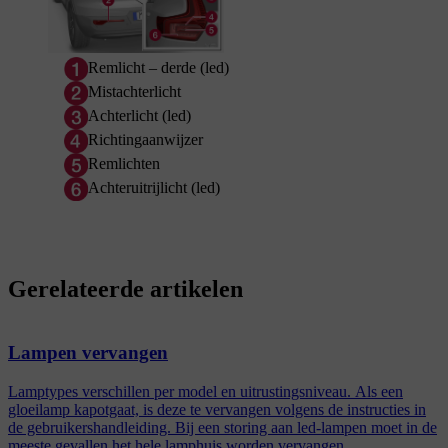
Remlicht – derde (led)
Mistachterlicht
Achterlicht (led)
Richtingaanwijzer
Remlichten
Achteruitrijlicht (led)
Gerelateerde artikelen
Lampen vervangen
Lamptypes verschillen per model en uitrustingsniveau. Als een
gloeilamp kapotgaat, is deze te vervangen volgens de instructies in
de gebruikershandleiding. Bij een storing aan led-lampen moet in de
meeste gevallen het hele lamphuis worden vervangen.