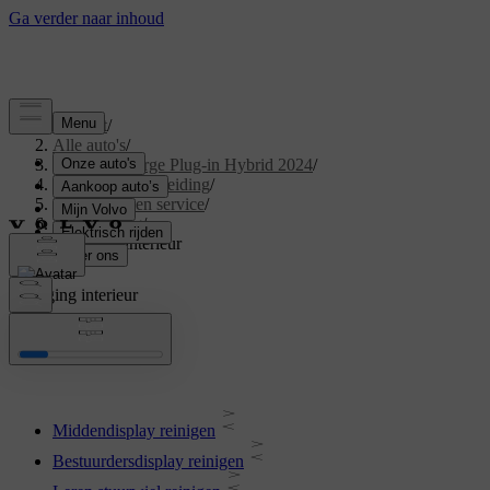
Support
/
Alle auto's
/
XC40 Recharge Plug-in Hybrid 2024
/
Gebruikershandleiding
/
Onderhoud en service
/
Verzorging
/
Reiniging interieur
Reiniging interieur
Middendisplay reinigen
Bestuurdersdisplay reinigen