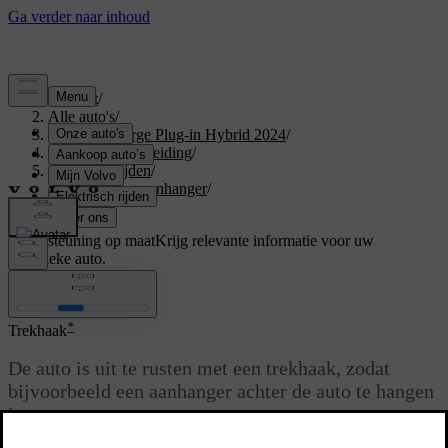
Support
/
Alle auto's
/
XC40 Recharge Plug-in Hybrid 2024
/
Gebruikershandleiding
/
Starten en rijden
/
Trekhaak en aanhanger
/
Trekhaak
Ondersteuning op maat
Krijg relevante informatie voor uw
specifieke auto.
Inloggen
*
Trekhaak
De auto is uit te rusten met een trekhaak, zodat
bijvoorbeeld een aanhanger achter de auto te hangen
is.