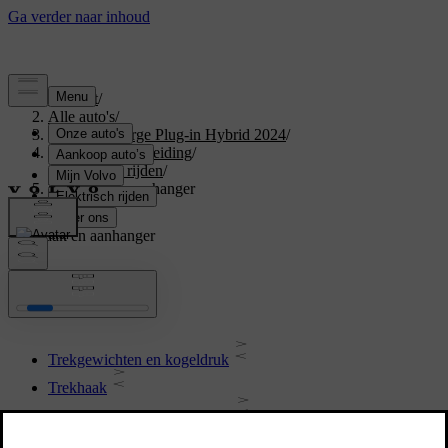
Support
/
Alle auto's
/
XC40 Recharge Plug-in Hybrid 2024
/
Gebruikershandleiding
/
Starten en rijden
/
Trekhaak en aanhanger
Trekhaak en aanhanger
Trekgewichten en kogeldruk
Trekhaak
Specificaties van de trekhaak
Op trekhaak gemonteerde fietsdrager