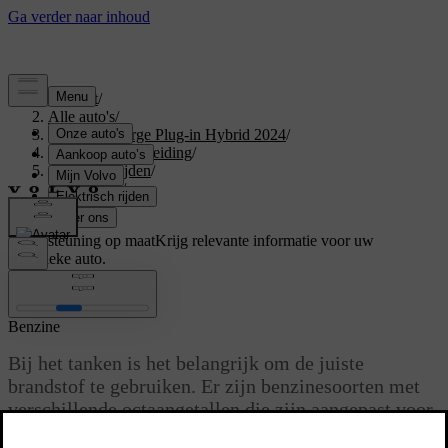
Support
/
Alle auto's
/
XC40 Recharge Plug-in Hybrid 2024
/
Gebruikershandleiding
/
Starten en rijden
/
Brandstof
/
Benzine
Ondersteuning op maat
Krijg relevante informatie voor uw
specifieke auto.
Inloggen
Benzine
Bij het tanken is het belangrijk om de juiste
brandstof te gebruiken. Er zijn benzinesoorten met
verschillende octaangetallen die zijn aangepast voor
verschillende rijomstandigheden.