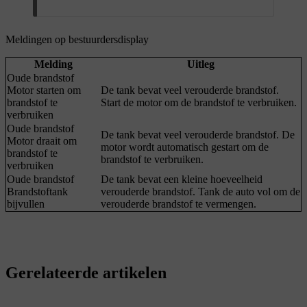
Meldingen op bestuurdersdisplay
Melding
Uitleg
Oude brandstof
Motor starten om
De tank bevat veel verouderde brandstof.
brandstof te
Start de motor om de brandstof te verbruiken.
verbruiken
Oude brandstof
De tank bevat veel verouderde brandstof. De
Motor draait om
motor wordt automatisch gestart om de
brandstof te
brandstof te verbruiken.
verbruiken
Oude brandstof
De tank bevat een kleine hoeveelheid
Brandstoftank
verouderde brandstof. Tank de auto vol om de
bijvullen
verouderde brandstof te vermengen.
Gerelateerde artikelen