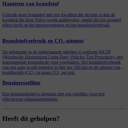
Hanteren van brandstof
Gebruik geen brandstof met een kwaliteit die slechter is dan de
kwaliteit die door Volvo wordt aanbevolen, omdat dit een negatief
effect heeft op het motorvermogen en het brandstofverbruik.
Brandstofverbruik en CO₂-uitstoot
De informatie in de onderstaande tabellen is conform WLTP
(Worldwide Harmonized Light-Duty Vehicles Test Procedure), een
internationale testmethode voor voertuigen. Het brandstofverbruik
van een auto wordt gemeten in liter per 100 km en de uitstoot van
kooldioxide (CO₂) in gram CO₂ per km.
Benzineroetfilter
Een benzinemodel is uitgerust met een roetfilter voor een
effectievere uitlaatgasreiniging.
Heeft dit geholpen?