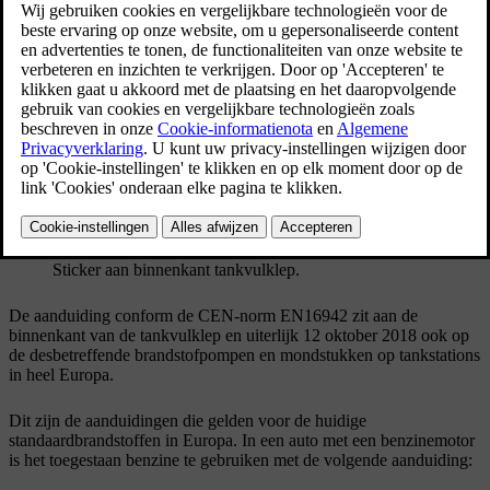
Bijgewerkt 16/03/2023
Maak alleen gebruik van benzine van gerenommeerde
brandstofmaatschappijen. Giet nooit brandstof van twijfelachtige
kwaliteit in de tank. De benzine moet voldoen aan de norm
EN 228
.
Aanduiding voor benzine
Sticker aan binnenkant tankvulklep.
De aanduiding conform de CEN-norm EN16942 zit aan de
binnenkant van de tankvulklep en uiterlijk 12 oktober 2018 ook op
de desbetreffende brandstofpompen en mondstukken op tankstations
in heel Europa.
Dit zijn de aanduidingen die gelden voor de huidige
standaardbrandstoffen in Europa. In een auto met een benzinemotor
is het toegestaan benzine te gebruiken met de volgende aanduiding: