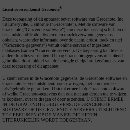
®
Licentieovereenkomst Gracenote
Deze toepassing of dit apparaat bevat software van Gracenote, Inc.
uit Emeryville, Californië (“Gracenote”). Met de software van
Gracenote (“Gracenote-software”) kan deze toepassing schijf- en of
bestandsidentificatie uitvoeren en muziekverwante gegevens
ophalen, waaronder informatie over de naam, artiest, track en titel
(“Gracenote-gegevens”) vanuit online-servers of ingesloten
databases (samen “Gracenote-servers”). De toepassing kan tevens
andere functies verrichten. U mag Gracenote-gegevens uitsluitend
gebruiken door middel van de beoogde eindgebruikersfuncties van
deze toepassing of dit apparaat.
U stemt ermee in de Gracenote-gegevens, de Gracenote-software en
Gracenote-servers uitsluitend voor uw eigen, niet-commercieel
privégebruik te gebruiken. U stemt ermee in de Gracenote-software
of welke Gracenote-gegevens dan ook niet aan derden toe te wijzen,
te kopiëren, over te dragen of door te zenden. U STEMT ERMEE
IN DE GRACENOTE-GEGEVENS, DE GRACENOTE-
SOFTWARE OF DE GRACENOTE-SERVERS UITSLUITEND
TE GEBRUIKEN OP DE MANIER DIE HIERIN
UITDRUKKELIJK WORDT TOEGESTAAN.