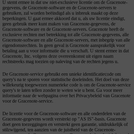
U stemt ermee in dat uw niet-exclusieve licentie om de Gracenote-
gegevens, de Gracenote-software en de Gracenote-servers te
gebruiken, zal worden beëindigd als u inbreuk maakt op deze
beperkingen. U gaat ermee akkoord dat u, als uw licentie eindigt,
geen gebruik meer kunt maken van Gracenote-gegevens, de
Gracenote-software en de Gracenote-servers. Gracenote heeft de
exclusieve rechten met betrekking tot alle Gracenote-gegevens, alle
Gracenote-software en alle Gracenote-servers, met inbegrip van alle
eigendomsrechten. In geen geval is Gracenote aansprakelijk voor
betaling aan u voor informatie die u verschaft. U stemt ermee in dat
Gracenote, Inc. volgens deze overeenkomst uit eigen naam
rechtstreeks mag toezien op naleving van de rechten jegens u.
De Gracenote-service gebruikt een unieke identificatiecode om
query's na te sporen voor statistische doeleinden. Het doel van deze
willekeurig toegewezen numerieke code is om de Gracenote-service
query's te laten tellen zonder te weten wie u bent. Ga voor meer
informatie naar de webpagina over het Privacybeleid van Gracenote
voor de Gracenote-service.
De licentie voor de Gracenote-software en alle onderdelen van de
Gracenote-gegevens wordt verstrekt op "AS IS"-basis. Gracenote
doet geen toezeggingen en verstrekt geen garantie, uitdrukkelijk of
stilzwijgend, ten aanzien van de juistheid van de Gracenote-