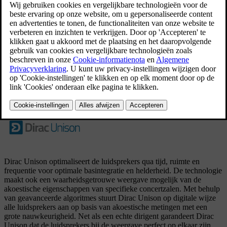
eigendomsrechten op heeft, onder de voorwaarden
vervat in de overeenkomst. Hier volgen de teksten
van de overeenkomsten tussen Volvo en
producenten/ontwikkelaars. Een groot aantal van
deze teksten is in het Engels.
Bijgewerkt 16/03/2023
®
Dirac Unison
Dirac Unison optimaliseert de luidsprekers qua tijd, ruimte en
frequentie voor optimale basintegratie en helderheid. De technologie
maakt ook een waarheidsgetrouwe weergave mogelijk van de
akoestische eigenschappen van specifieke concertzalen. Met behulp
van geavanceerde algoritmes stuurt Dirac Unison op digitale wijze
alle luidsprekers aan op basis van akoestische metingen met een
grote nauwkeurigheid. Net als een echte dirigent garandeert Dirac
Unison dat de luidsprekers bij de weergave perfect op elkaar zijn