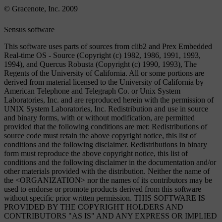
© Gracenote, Inc. 2009
Sensus software
This software uses parts of sources from clib2 and Prex Embedded
Real-time OS - Source (Copyright (c) 1982, 1986, 1991, 1993,
1994), and Quercus Robusta (Copyright (c) 1990, 1993), The
Regents of the University of California. All or some portions are
derived from material licensed to the University of California by
American Telephone and Telegraph Co. or Unix System
Laboratories, Inc. and are reproduced herein with the permission of
UNIX System Laboratories, Inc. Redistribution and use in source
and binary forms, with or without modification, are permitted
provided that the following conditions are met: Redistributions of
source code must retain the above copyright notice, this list of
conditions and the following disclaimer. Redistributions in binary
form must reproduce the above copyright notice, this list of
conditions and the following disclaimer in the documentation and/or
other materials provided with the distribution. Neither the name of
the <ORGANIZATION> nor the names of its contributors may be
used to endorse or promote products derived from this software
without specific prior written permission. THIS SOFTWARE IS
PROVIDED BY THE COPYRIGHT HOLDERS AND
CONTRIBUTORS "AS IS" AND ANY EXPRESS OR IMPLIED