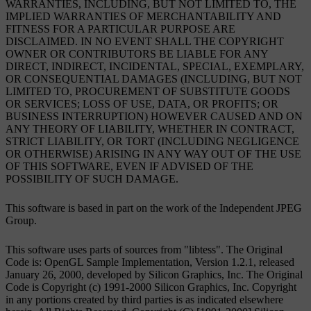
WARRANTIES, INCLUDING, BUT NOT LIMITED TO, THE
IMPLIED WARRANTIES OF MERCHANTABILITY AND
FITNESS FOR A PARTICULAR PURPOSE ARE
DISCLAIMED. IN NO EVENT SHALL THE COPYRIGHT
OWNER OR CONTRIBUTORS BE LIABLE FOR ANY
DIRECT, INDIRECT, INCIDENTAL, SPECIAL, EXEMPLARY,
OR CONSEQUENTIAL DAMAGES (INCLUDING, BUT NOT
LIMITED TO, PROCUREMENT OF SUBSTITUTE GOODS
OR SERVICES; LOSS OF USE, DATA, OR PROFITS; OR
BUSINESS INTERRUPTION) HOWEVER CAUSED AND ON
ANY THEORY OF LIABILITY, WHETHER IN CONTRACT,
STRICT LIABILITY, OR TORT (INCLUDING NEGLIGENCE
OR OTHERWISE) ARISING IN ANY WAY OUT OF THE USE
OF THIS SOFTWARE, EVEN IF ADVISED OF THE
POSSIBILITY OF SUCH DAMAGE.
This software is based in part on the work of the Independent JPEG
Group.
This software uses parts of sources from "libtess". The Original
Code is: OpenGL Sample Implementation, Version 1.2.1, released
January 26, 2000, developed by Silicon Graphics, Inc. The Original
Code is Copyright (c) 1991-2000 Silicon Graphics, Inc. Copyright
in any portions created by third parties is as indicated elsewhere