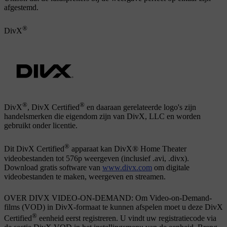
afgestemd.
®
DivX
®
®
DivX
, DivX Certified
en daaraan gerelateerde logo's zijn
handelsmerken die eigendom zijn van DivX, LLC en worden
gebruikt onder licentie.
®
Dit DivX Certified
apparaat kan DivX® Home Theater
videobestanden tot 576p weergeven (inclusief .avi, .divx).
Download gratis software van
www.divx.com
om digitale
videobestanden te maken, weergeven en streamen.
OVER DIVX VIDEO-ON-DEMAND: Om Video-on-Demand-
films (VOD) in DivX-formaat te kunnen afspelen moet u deze DivX
®
Certified
eenheid eerst registreren. U vindt uw registratiecode via