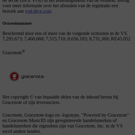
de sectie DivX VOD in het instellingsmenu van de eenheid. Breng
voor meer informatie over het afronden van de registratie een
bezoek aan
vod.divx.com
.
Octrooinummer
Beschermd door een of meer van de volgende octrooien in de VS.
7,295,673; 7,460,668; 7,515,710; 8,656,183; 8,731,369; RE45,052
®
Gracenote
Het copyright © van bepaalde delen van de inhoud berust bij
Gracenote of zijn leveranciers.
Gracenote, Gracenote-logo en -logotype, "Powered by Gracenote"
en Gracenote MusicID zijn geregistreerde handelsmerken of
handelsmerken die eigendom zijn van Gracenote, Inc. in de VS
en/of andere landen.