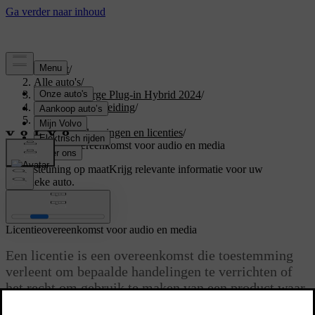
Support
/
Alle auto's
/
XC40 Recharge Plug-in Hybrid 2024
/
Gebruikershandleiding
/
Uw Volvo
/
Typegoedkeuringen en licenties
/
Licentieovereenkomst voor audio en media
Ondersteuning op maat
Krijg relevante informatie voor uw
specifieke auto.
Inloggen
Licentieovereenkomst voor audio en media
Een licentie is een overeenkomst die toestemming
verleent om bepaalde handelingen te verrichten of
het recht om gebruik te maken van een product waar
een andere rechtspersoon octrooi of