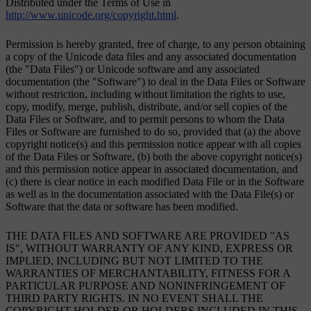
Distributed under the Terms of Use in
http://www.unicode.org/copyright.html
.
Permission is hereby granted, free of charge, to any person obtaining
a copy of the Unicode data files and any associated documentation
(the "Data Files") or Unicode software and any associated
documentation (the "Software") to deal in the Data Files or Software
without restriction, including without limitation the rights to use,
copy, modify, merge, publish, distribute, and/or sell copies of the
Data Files or Software, and to permit persons to whom the Data
Files or Software are furnished to do so, provided that (a) the above
copyright notice(s) and this permission notice appear with all copies
of the Data Files or Software, (b) both the above copyright notice(s)
and this permission notice appear in associated documentation, and
(c) there is clear notice in each modified Data File or in the Software
as well as in the documentation associated with the Data File(s) or
Software that the data or software has been modified.
THE DATA FILES AND SOFTWARE ARE PROVIDED "AS
IS", WITHOUT WARRANTY OF ANY KIND, EXPRESS OR
IMPLIED, INCLUDING BUT NOT LIMITED TO THE
WARRANTIES OF MERCHANTABILITY, FITNESS FOR A
PARTICULAR PURPOSE AND NONINFRINGEMENT OF
THIRD PARTY RIGHTS. IN NO EVENT SHALL THE
COPYRIGHT HOLDER OR HOLDERS INCLUDED IN THIS