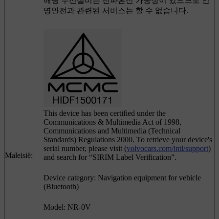
해당 무선설비는 전파혼신 가능성이 있으므로 인
명안전과 관련된 서비스는 할 수 없습니다.
This device has been certified under the
Communications & Multimedia Act of 1998,
Communications and Multimedia (Technical
Standards) Regulations 2000. To retrieve your device's
serial number, please visit (
volvocars.com/intl/support
)
Maleisië:
and search for “SIRIM Label Verification”.
Device category: Navigation equipment for vehicle
(Bluetooth)
Model: NR-0V