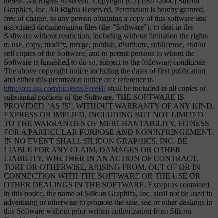
herein. All Rights Reserved. Copyright (C) [1991-2000] Silicon
Graphics, Inc. All Rights Reserved. Permission is hereby granted,
free of charge, to any person obtaining a copy of this software and
associated documentation files (the "Software"), to deal in the
Software without restriction, including without limitation the rights
to use, copy, modify, merge, publish, distribute, sublicense, and/or
sell copies of the Software, and to permit persons to whom the
Software is furnished to do so, subject to the following conditions:
The above copyright notice including the dates of first publication
and either this permission notice or a reference to
http://oss.sgi.com/projects/FreeB/
shall be included in all copies or
substantial portions of the Software. THE SOFTWARE IS
PROVIDED "AS IS", WITHOUT WARRANTY OF ANY KIND,
EXPRESS OR IMPLIED, INCLUDING BUT NOT LIMITED
TO THE WARRANTIES OF MERCHANTABILITY, FITNESS
FOR A PARTICULAR PURPOSE AND NONINFRINGEMENT.
IN NO EVENT SHALL SILICON GRAPHICS, INC. BE
LIABLE FOR ANY CLAIM, DAMAGES OR OTHER
LIABILITY, WHETHER IN AN ACTION OF CONTRACT,
TORT OR OTHERWISE, ARISING FROM, OUT OF OR IN
CONNECTION WITH THE SOFTWARE OR THE USE OR
OTHER DEALINGS IN THE SOFTWARE. Except as contained
in this notice, the name of Silicon Graphics, Inc. shall not be used in
advertising or otherwise to promote the sale, use or other dealings in
this Software without prior written authorization from Silicon