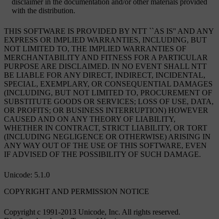
disclaimer in the documentation and/or other materials provided
with the distribution.
THIS SOFTWARE IS PROVIDED BY NTT ``AS IS'' AND ANY
EXPRESS OR IMPLIED WARRANTIES, INCLUDING, BUT
NOT LIMITED TO, THE IMPLIED WARRANTIES OF
MERCHANTABILITY AND FITNESS FOR A PARTICULAR
PURPOSE ARE DISCLAIMED. IN NO EVENT SHALL NTT
BE LIABLE FOR ANY DIRECT, INDIRECT, INCIDENTAL,
SPECIAL, EXEMPLARY, OR CONSEQUENTIAL DAMAGES
(INCLUDING, BUT NOT LIMITED TO, PROCUREMENT OF
SUBSTITUTE GOODS OR SERVICES; LOSS OF USE, DATA,
OR PROFITS; OR BUSINESS INTERRUPTION) HOWEVER
CAUSED AND ON ANY THEORY OF LIABILITY,
WHETHER IN CONTRACT, STRICT LIABILITY, OR TORT
(INCLUDING NEGLIGENCE OR OTHERWISE) ARISING IN
ANY WAY OUT OF THE USE OF THIS SOFTWARE, EVEN
IF ADVISED OF THE POSSIBILITY OF SUCH DAMAGE.
Unicode: 5.1.0
COPYRIGHT AND PERMISSION NOTICE
Copyright c 1991-2013 Unicode, Inc. All rights reserved.