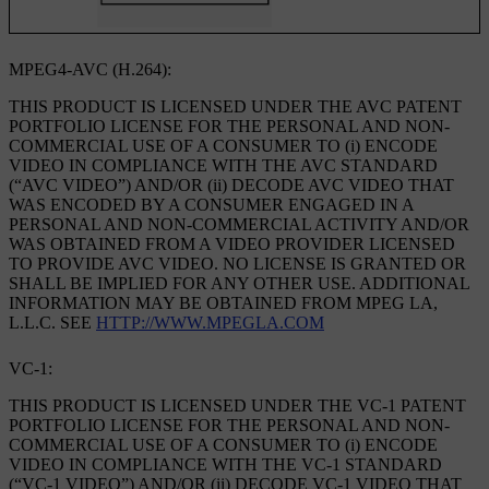
MPEG4-AVC (H.264):
THIS PRODUCT IS LICENSED UNDER THE AVC PATENT
PORTFOLIO LICENSE FOR THE PERSONAL AND NON-
COMMERCIAL USE OF A CONSUMER TO (i) ENCODE
VIDEO IN COMPLIANCE WITH THE AVC STANDARD
(“AVC VIDEO”) AND/OR (ii) DECODE AVC VIDEO THAT
WAS ENCODED BY A CONSUMER ENGAGED IN A
PERSONAL AND NON-COMMERCIAL ACTIVITY AND/OR
WAS OBTAINED FROM A VIDEO PROVIDER LICENSED
TO PROVIDE AVC VIDEO. NO LICENSE IS GRANTED OR
SHALL BE IMPLIED FOR ANY OTHER USE. ADDITIONAL
INFORMATION MAY BE OBTAINED FROM MPEG LA,
L.L.C. SEE
HTTP://WWW.MPEGLA.COM
VC-1:
THIS PRODUCT IS LICENSED UNDER THE VC-1 PATENT
PORTFOLIO LICENSE FOR THE PERSONAL AND NON-
COMMERCIAL USE OF A CONSUMER TO (i) ENCODE
VIDEO IN COMPLIANCE WITH THE VC-1 STANDARD
(“VC-1 VIDEO”) AND/OR (ii) DECODE VC-1 VIDEO THAT