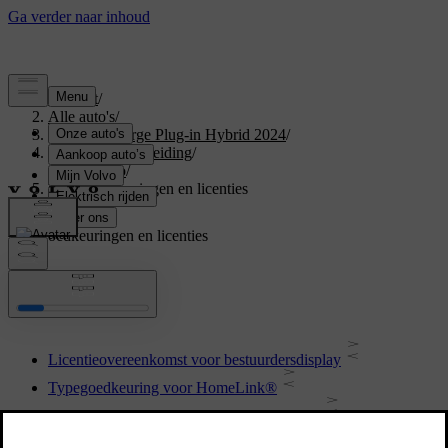
Support
/
Alle auto's
/
XC40 Recharge Plug-in Hybrid 2024
/
Gebruikershandleiding
/
Uw Volvo
/
Typegoedkeuringen en licenties
Typegoedkeuringen en licenties
Licentieovereenkomst voor bestuurdersdisplay
Typegoedkeuring voor HomeLink®
Licentieovereenkomst voor audio en media
Typegoedkeuring voor Radio Equipment Directive