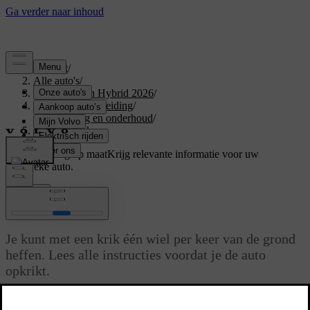
Support
/
Alle auto's
/
XC60 Plug-in Hybrid 2026
/
Gebruikershandleiding
/
Verzorging en onderhoud
/
Auto opkrikken
Ondersteuning op maat
Krijg relevante informatie voor uw
specifieke auto.
Inloggen
Auto opkrikken
Je kunt met een krik één wiel per keer van de grond
heffen. Lees alle instructies voordat je de auto
opkrikt.
Bijgewerkt 04/04/2025