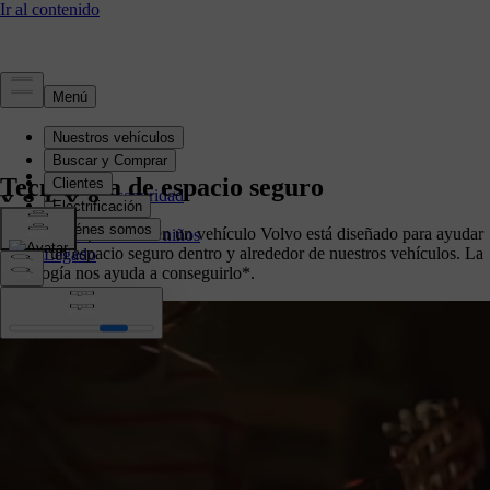
Seguridad
Resumen
Tecnología de espacio seguro
Norma de seguridad
Tecnología
Todo lo que ponemos en un vehículo Volvo está diseñado para ayudar
Seguridad de los niños
a crear un espacio seguro dentro y alrededor de nuestros vehículos. La
Legado
tecnología nos ayuda a conseguirlo*.