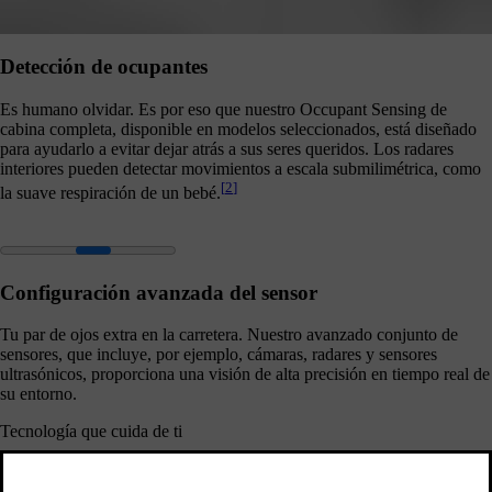
Detección de ocupantes
Es humano olvidar. Es por eso que nuestro Occupant Sensing de
cabina completa, disponible en modelos seleccionados, está diseñado
para ayudarlo a evitar dejar atrás a sus seres queridos. Los radares
interiores pueden detectar movimientos a escala submilimétrica, como
[
2
]
la suave respiración de un bebé.
Configuración avanzada del sensor
Tu par de ojos extra en la carretera. Nuestro avanzado conjunto de
sensores, que incluye, por ejemplo, cámaras, radares y sensores
ultrasónicos, proporciona una visión de alta precisión en tiempo real de
su entorno.
Tecnología que cuida de ti
Sistemas avanzados de asistencia al