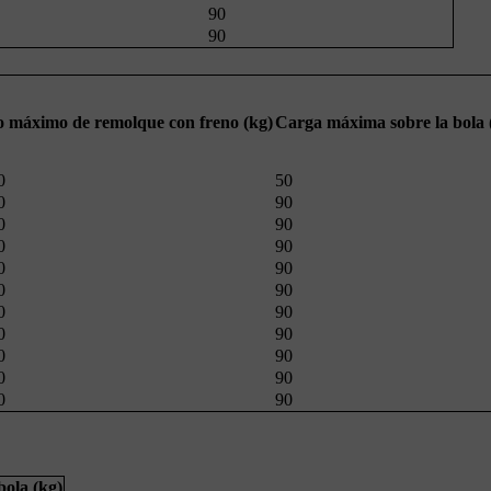
90
90
o máximo de remolque con freno (kg)
Carga máxima sobre la bola 
0
50
0
90
0
90
0
90
0
90
0
90
0
90
0
90
0
90
0
90
0
90
ola (kg)