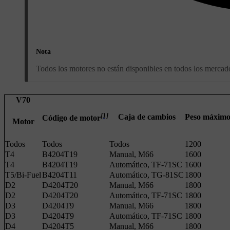
Nota
Todos los motores no están disponibles en todos los mercad
V70
[1]
Caja de cambios
Peso máximo 
Código de motor
Motor
Todos
Todos
Todos
1200
T4
B4204T19
Manual, M66
1600
T4
B4204T19
Automático, TF-71SC
1600
T5/Bi-Fuel
B4204T11
Automático, TG-81SC
1800
D2
D4204T20
Manual, M66
1800
D2
D4204T20
Automático, TF-71SC
1800
D3
D4204T9
Manual, M66
1800
D3
D4204T9
Automático, TF-71SC
1800
D4
D4204T5
Manual, M66
1800