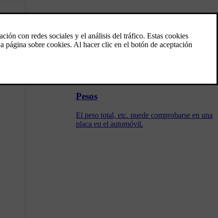
Conducir con remolque
Al conducir con remolque, hay algunas
cosas importantes que deben tenerse en
cuenta en lo que se refiere al enganche, el
remolque y la colocación de la carga.
Pesos
El peso total, etc. puede comprobarse en una
placa en el automóvil.