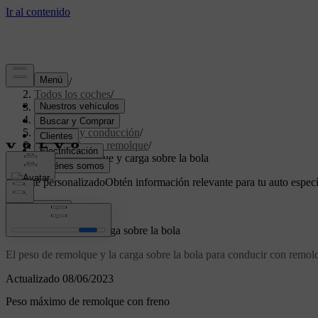
Soporte
/
Todos los coches
/
V70 2016
/
Manual de usuario
/
Arranque y conducción
/
Conducir con remolque
/
Peso de remolque y carga sobre la bola
Soporte personalizado
Obtén información relevante para tu auto especí
Iniciar sesión
Peso de remolque y carga sobre la bola
El peso de remolque y la carga sobre la bola para conducir con remol
Actualizado 08/06/2023
Peso máximo de remolque con freno