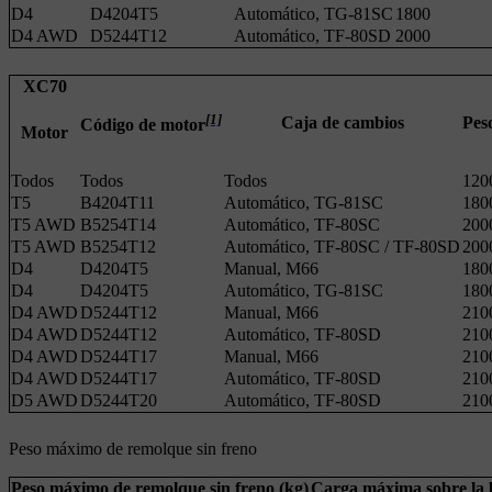
D4
D4204T5
Automático, TG-81SC
1800
D4 AWD
D5244T12
Automático, TF-80SD
2000
XC70
[1]
Caja de cambios
Pes
Código de motor
Motor
Todos
Todos
Todos
120
T5
B4204T11
Automático, TG-81SC
180
T5 AWD
B5254T14
Automático, TF-80SC
200
T5 AWD
B5254T12
Automático, TF-80SC / TF-80SD
200
D4
D4204T5
Manual, M66
180
D4
D4204T5
Automático, TG-81SC
180
D4 AWD
D5244T12
Manual, M66
210
D4 AWD
D5244T12
Automático, TF-80SD
210
D4 AWD
D5244T17
Manual, M66
210
D4 AWD
D5244T17
Automático, TF-80SD
210
D5 AWD
D5244T20
Automático, TF-80SD
210
Peso máximo de remolque sin freno
Peso máximo de remolque sin freno (kg)
Carga máxima sobre la b