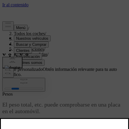
Soporte
/
Todos los coches
/
V70 2016
/
Manual de usuario
/
Especificaciones
/
Pesos y medidas
/
Pesos
Soporte personalizado
Obtén información relevante para tu auto
específico.
Iniciar sesión
Pesos
El peso total, etc. puede comprobarse en una placa
en el automóvil.
Actualizado 08/06/2023
El peso en orden de marcha incluye al conductor, el peso del