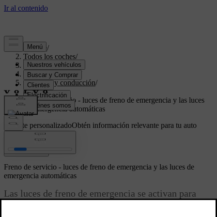
Soporte
/
Todos los coches
/
V70 2016
/
Manual de usuario
/
Arranque y conducción
/
Frenos
/
Freno de servicio - luces de freno de emergencia y las luces
de emergencia automáticas
Soporte personalizado
Obtén información relevante para tu auto
específico.
Iniciar sesión
Freno de servicio - luces de freno de emergencia y las luces de
emergencia automáticas
Las luces de freno de emergencia se activan para
avisar al que circula por detrás que el automóvil
frena con fuerza. Con esta función, las luces de freno