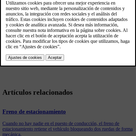
destellan en lugar de encenderse con luz firme, como
cuando el automóvil frena de manera normal.
Actualizado 08/06/2023
La luz de freno de emergencia se activa a velocidades de más de
50
km/h (31 mph)
si se frena con fuerza. Cuando la velocidad del
vehículo vuelve a ser inferior a
10 km/h (6 mph)
, la luz de frenos se
enciende de nuevo con luz fija normal. Al mismo tiempo, se activan
las
luces de emergencia
. Estos parpadearán hasta que el conductor
acelere de nuevo a una velocidad superior o apague los intermitentes
de advertencia.
Artículos relacionados
Freno de estacionamiento
Cuando no hay nadie en el puesto de conducción, el freno de
estacionamiento retiene el vehículo bloqueando dos ruedas de forma
mecánica.