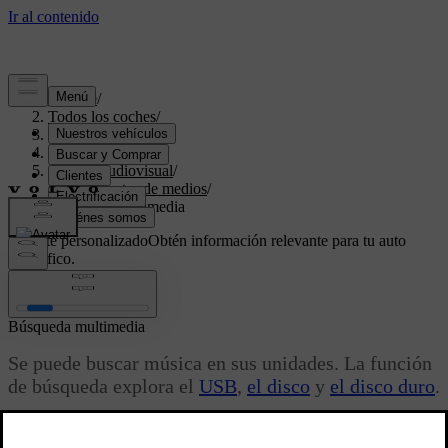
Soporte
/
Todos los coches
/
V70 2016
/
Manual de usuario
/
Sistema audiovisual
/
Reproductor de medios
/
Búsqueda multimedia
Soporte personalizado
Obtén información relevante para tu auto
específico.
Iniciar sesión
Búsqueda multimedia
Se puede buscar música en sus unidades. La función
de búsqueda explora el
USB
,
el disco
y
el disco duro
.
Actualizado 08/06/2023
La búsqueda multimedia es accesible desde la vista normal para las