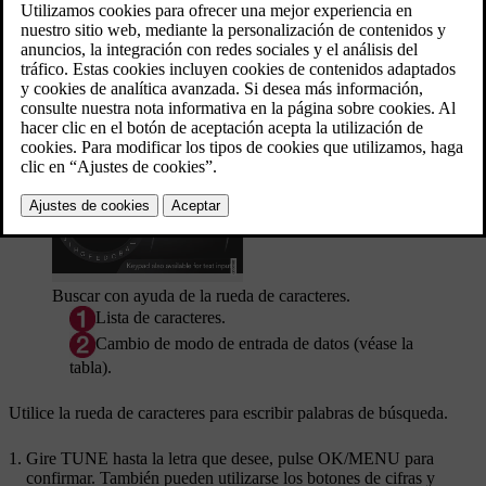
fuentes
Disco
,
USB
y
HDD
.
Para iniciar la búsqueda, pulse
OK/MENU
en la vista normal de la
fuente y seleccione
Búsqueda de multimedia
.
Función de búsqueda
Buscar con ayuda de la rueda de caracteres.
Lista de caracteres.
Cambio de modo de entrada de datos (véase la
tabla).
Utilice la rueda de caracteres para escribir palabras de búsqueda.
Gire
TUNE
hasta la letra que desee, pulse
OK/MENU
para
confirmar. También pueden utilizarse los botones de cifras y