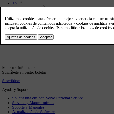
TV
Mando a distancia
Reproductor de medios - formatos de archivo compatibles
Bluetooth®
Fuente de sonido externa con enchufe AUX/USB
Búsqueda multimedia