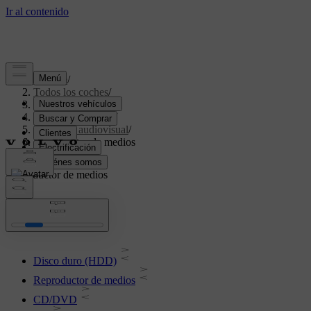
Soporte
/
Todos los coches
/
V70 2016
/
Manual de usuario
/
Sistema audiovisual
/
Reproductor de medios
Reproductor de medios
Disco duro (HDD)
Reproductor de medios
CD/DVD