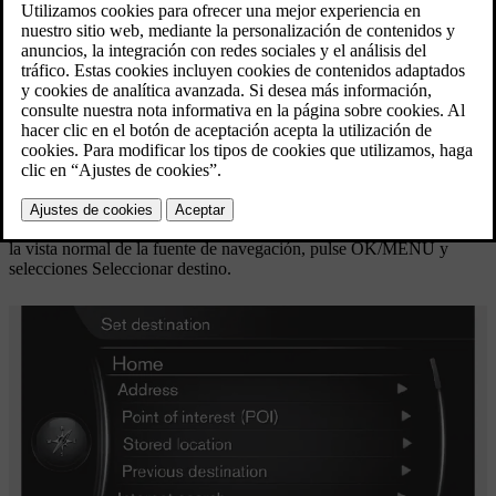
acceso cuando se indica un destino. El sistema de navegación le
guía hasta el destino y es posible añadir cuatro destinos intermedios
al itinerario. El sistema de navegación puede ofrecer más
información sobre muchos destinos con la opción
Información
.
Con el vehículo
conectado a Internet
, se puede, a través la
aplicación
"Send to Car", enviar destinos cartográficos de un
navegador web y, a través de
Aplicación para móvil Volvo On
*
*
Call
, al sistema de navegación, véase
support.volvocars.com
.
Para acceder a las siguientes opciones para indicar destinos, vaya a
la vista normal de la fuente de navegación, pulse
OK/MENU
y
selecciones
Seleccionar destino
.