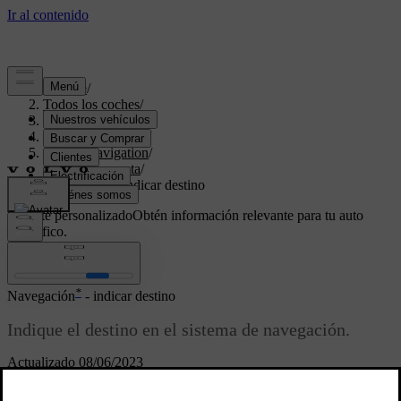
Soporte
/
Todos los coches
/
V70 2016
/
Manual de usuario
/
Sensus Navigation
/
Itinerario y ruta
/
Navegación - indicar destino
Soporte personalizado
Obtén información relevante para tu auto
específico.
Iniciar sesión
*
Navegación
- indicar destino
Indique el destino en el sistema de navegación.
Actualizado 08/06/2023
cada vez que se indica un destino, este puede guardarse como "lugar
guardado en la memoria" o como "domicilio", lo que facilita su