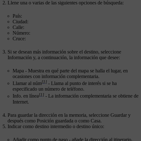
Llene una o varias de las siguientes opciones de búsqueda:
País:
Ciudad:
Calle:
Número:
Cruce:
Si se desean más información sobre el destino, seleccione
Información
y, a continuación, la información que desee:
Mapa
- Muestra en qué parte del mapa se halla el lugar, en
ocasiones con información complementaria.
[1]
Llamar al núm
- Llama al punto de interés si se ha
especificado un número de teléfono.
[1]
Info. en línea
- La información complementaria se obtiene de
Internet.
Para guardar la dirección en la memoria, seleccione
Guardar
y
después como
Posición guardada
o como
Casa
.
Indicar como destino intermedio o destino único:
Añadir como punto de paso
- añade la dirección al itinerario.