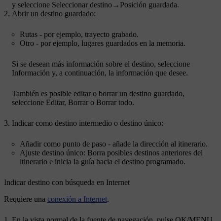
y seleccione
Seleccionar destino
→
Posición guardada
.
Abrir un destino guardado:
Rutas
- por ejemplo, trayecto grabado.
Otro
- por ejemplo, lugares guardados en la memoria.
Si se desean más información sobre el destino, seleccione
Información
y, a continuación, la información que desee.
También es posible editar o borrar un destino guardado,
seleccione
Editar
,
Borrar
o
Borrar todo
.
Indicar como destino intermedio o destino único:
Añadir como punto de paso
- añade la dirección al itinerario.
Ajuste destino único
: Borra posibles destinos anteriores del
itinerario e inicia la guía hacia el destino programado.
Indicar destino con búsqueda en Internet
Requiere una
conexión a Internet
.
En la vista normal de la fuente de navegación, pulse
OK/MENU