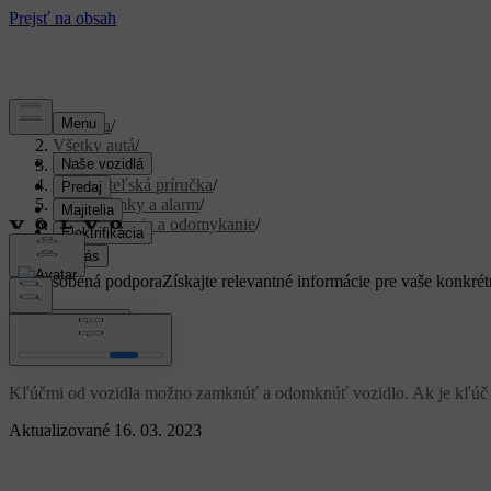
Podpora
/
Všetky autá
/
XC40 2024
/
Používateľská príručka
/
Kľúč, zámky a alarm
/
Uzamykanie a odomykanie
/
Kľúče
Prispôsobená podpora
Získajte relevantné informácie pre vaše konkrét
Zaregistrovať sa
Kľúče
Kľúčmi od vozidla možno zamknúť a odomknúť vozidlo. Ak je kľúč v pr
Aktualizované 16. 03. 2023