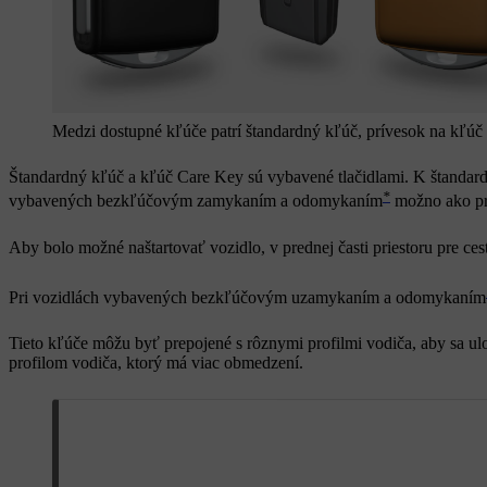
Medzi dostupné kľúče patrí štandardný kľúč, prívesok na kľú
Štandardný kľúč a kľúč Care Key sú vybavené tlačidlami. K štandar
*
vybavených bezkľúčovým zamykaním a odomykaním
možno ako prí
Aby bolo možné naštartovať vozidlo, v prednej časti priestoru pre ce
Pri vozidlách vybavených bezkľúčovým uzamykaním a odomykaním
Tieto kľúče môžu byť prepojené s rôznymi profilmi vodiča, aby sa ul
profilom vodiča, ktorý má viac obmedzení.