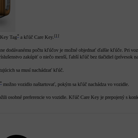
*
[1]
č Key Tag
a kľúč Care Key.
dne dodávanému počtu kľúčov je možné objednať ďalšie kľúče. Pri voz
slušenstvo zakúpiť o niečo menší, ľahší kľúč bez tlačidiel (prívesok n
stujúcich sa musí nachádzať kľúč.
*
možno vozidlo naštartovať, pokým sa kľúč nachádza vo vozidle.
ožili osobné preferencie vo vozidle. Kľúč Care Key je prepojený s ko