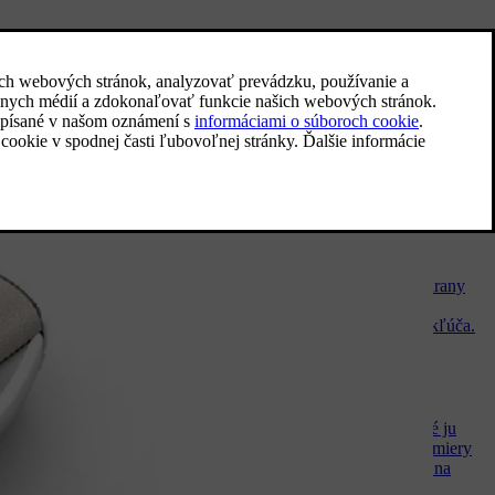
Prepojenie kľúča s profilom
vodiča
Váš kľúč je možné prepojiť s profilom
vodiča. Pri každom použití vozidla s
konkrétnym kľúčom sa automaticky vyberie
profil vodiča so všetkými jeho nastaveniami.
Imobilizér
Elektronický imobilizér je systém ochrany
proti odcudzeniu, ktorý zabraňuje
naštartovaniu vozidla bez správneho kľúča.
Výmena batérie v kľúči
Ak sa vybije batéria v kľúči, je možné ju
vymeniť. Životnosť batérie závisí od miery
používania kľúča. Batéria v prívesku na
kľúč Key Tag sa nedá vymeniť.