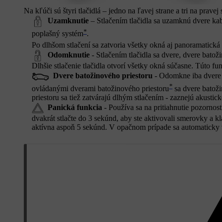
Na kľúči sú štyri tlačidlá – jedno na ľavej strane a tri na pravej 
Uzamknutie
– Stlačením tlačidla sa uzamknú dvere kabí
*
poplašný systém
.
Po dlhšom stlačení sa zatvoria všetky okná aj panoramatická 
Odomknutie
- Stlačením tlačidla sa dvere, dvere batož
Dlhšie stlačenie tlačidla otvorí všetky okná súčasne. Túto f
Dvere batožinového priestoru
- Odomkne iba dvere b
*
ovládanými dverami batožinového priestoru
sa dvere batoži
priestoru sa tiež zatvárajú dlhým stlačením - zaznejú akustick
Panická funkcia
- Používa sa na pritiahnutie pozornost
dvakrát stlačte do 3 sekúnd, aby ste aktivovali smerovky a k
aktívna aspoň 5 sekúnd. V opačnom prípade sa automaticky