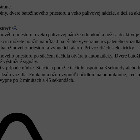
strane.
ny, dvere batožinového priestoru a veko palivovej nádrže, a tiež sa akt
*
strecha
.
inového priestoru a veko palivovej nádrže odomknú a tiež sa deaktivuje
unkciu môžete použiť napríklad na rýchle vyvetranie rozpáleného vozidla
atožinového priestoru a vypne ich alarm. Pri vozidlách s elektricky
nového priestoru po stlačení tlačidla otvárajú automaticky. Dvere bato
é výstražné signály.
i v prípade núdze. Stlačte a podržte tlačidlo aspoň na 3 sekundy alebo 
laksón vozidla.
Funkciu možno vypnúť tlačidlom na odomknutie, keď b
 vypne po 2 minútach a 45 sekundách.