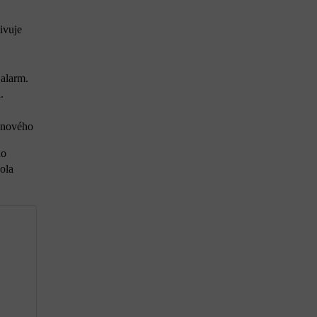
ivuje
 alarm.
.
žinového
ho
ola