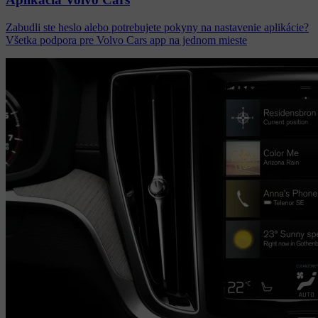
Zabudli ste heslo alebo potrebujete pokyny na nastavenie aplikácie?
Všetka podpora pre Volvo Cars app na jednom mieste