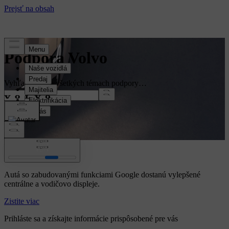
Podpora Volvo
Vyhľadávať vo všetkých témach podpory…
Volvo Car UX
Autá so zabudovanými funkciami Google dostanú vylepšené
centrálne a vodičovo displeje.
Zistite viac
Prihláste sa a získajte informácie prispôsobené pre vás