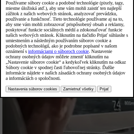
Zvýraznené témy
Preskúmajte funkcie, objavte nové funkcie a zoznámte sa so svojím
vozidlom Volvo