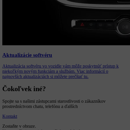
Aktualizácie softvéru
Aktualizácia softvéru vo vozidle vám môže poskytnúť prístup k
niekoľkým novým funkciám a službám. Viac informácií o
najnovších aktualizáciách si môžete prečítať tu.
Čokoľvek iné?
Spojte sa s našimi zástupcami starostlivosti o zákazníkov
prostredníctvom chatu, telefónu a ďalších
Kontakt