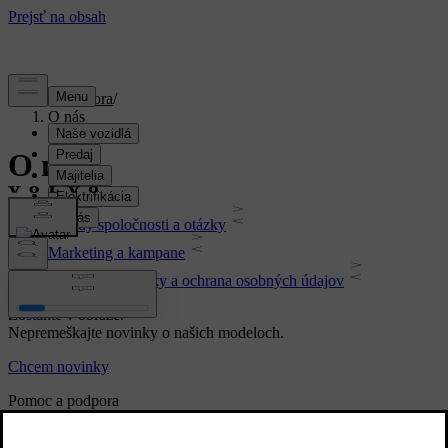
Podpora
/
O nás
O nás
Zásady spoločnosti a otázky
Marketing a kampane
Právne podmienky a ochrana osobných údajov