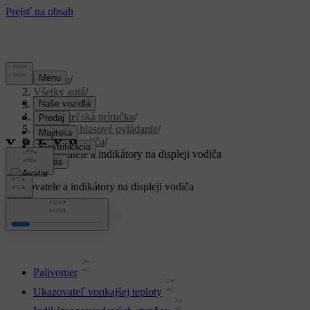
Podpora
/
Všetky autá
/
XC40 2024
/
Používateľská príručka
/
Displeje a hlasové ovládanie
/
Displej vodiča
/
Ukazovatele a indikátory na displeji vodiča
Ukazovatele a indikátory na displeji vodiča
Palivomer
Ukazovateľ vonkajšej teploty