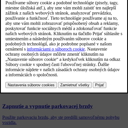
Ak chcete nastavenie zmeniť:
Ťuknite na položku
Nastavenia
v pohľade zhora na strednom
displeji.
Stlačte
My Car
→
Parkovacia brzda a pruženie
a vyberte alebo
zrušte výber funkcie
Automaticky aktivovať el. parkovaciu brzdu
.
Súvisiace články
Parkovacia brzda
Parkovacia brzda zabraňuje samovoľnému rozjazdu vozidla
pomocou mechanického zamknutia/blokovania zadných kolies.
Zapnutie a vypnutie parkovacej brzdy
Použite parkovaciu brzdu, aby ste predišli samovoľnému pohybu
vozidla.