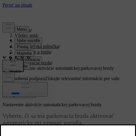
Podpora
/
Všetky autá
/
XC40 2024
/
Používateľská príručka
/
Štartovanie a jazda
/
Brzdy
/
Parkovacia brzda
/
Nastavenie aktivácie automatickej parkovacej brzdy
Prispôsobená podpora
Získajte relevantné informácie pre vaše
konkrétne auto.
Zaregistrovať sa
Nastavenie aktivácie automatickej parkovacej brzdy
Vyberte, či sa má parkovacia brzda aktivovať
automaticky pri vypnutí vozidla.
Aktualizované 16. 03. 2023