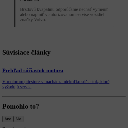
Brzdovú kvapalinu odporúčame nechať vymeniť
alebo naplniť v autorizovanom servise vozidiel
značky Volvo.
Súvisiace články
Prehľad súčiastok motora
V motorom priestore sa nachádza niekoľko súčiastok, ktoré
vyžadujú servis.
Pomohlo to?
Áno
Nie