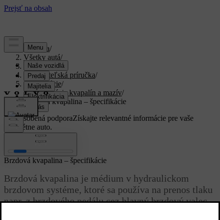
Podpora
/
Všetky autá
/
XC40 2024
/
Používateľská príručka
/
Špecifikácie
/
Špecifikácie kvapalín a mazív
/
Brzdová kvapalina – špecifikácie
Prispôsobená podpora
Získajte relevantné informácie pre vaše
konkrétne auto.
Zaregistrovať sa
Brzdová kvapalina – špecifikácie
Brzdová kvapalina je médium v ​​hydraulickom
brzdovom systéme, ktoré sa používa na prenos tlaku
napr. z brzdového pedálu cez hlavný brzdový valec,
ktorý zase pôsobí na brzdové strmene.