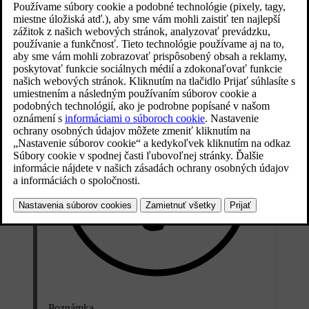
Aktualizované 16. 03. 2023
Predpísaná trieda:
Kvapalina Volvo Original alebo ekvivalentná
kvapalina vyhovujúca kombinácii
Dot 4
,
5.1
a
ISO 4925 trieda 6
.
Poznámka