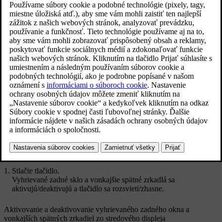
Aktualizované 16. 03. 2023
Aktivovanie a deaktivovanie vyhrievaného zadného okna a
vonkajších spätných zrkadiel zo stredovej konzoly
Na stredovej konzole sa nachádza fyzické tlačidlo rýchleho prístupu
k vyhrievanému zadnému sklu a vonkajším spätným zrkadiel.
Fyzické tlačidlo v stredovej konzole.
Stlačte tlačidlo.
Vyhrievané zadné sklo a vonkajšie spätné zrkadlá sa
aktivujú/deaktivujú a tlačidlo sa rozsvieti/zhasne.
Aktivovanie a deaktivovanie vyhrievaného zadného okna a
vonkajších spätných zrkadiel zo stredového displeja