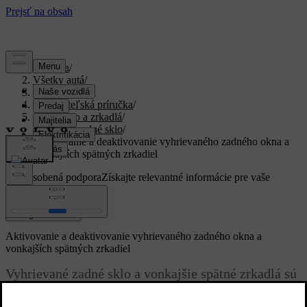
Podpora
/
Všetky autá
/
XC40 2024
/
Používateľská príručka
/
Okná, sklo a zrkadlá
/
Čelné a zadné sklo
/
Aktivovanie a deaktivovanie vyhrievaného zadného okna a
vonkajších spätných zrkadiel
Prispôsobená podpora
Získajte relevantné informácie pre vaše
konkrétne auto.
Zaregistrovať sa
Aktivovanie a deaktivovanie vyhrievaného zadného okna a
vonkajších spätných zrkadiel
Vyhrievané zadné sklo a vonkajšie spätné zrkadlá sú
určené na rýchle odstránenie zahmlenia a námrazy s
okien a zrkadiel.