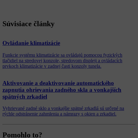
Súvisiace články
Ovládanie klimatizácie
Funkcie systému klimatizácie sa ovládajú pomocou fyzických
tlačidiel na stredovej konzole, stredovom displeji a ovládacích
prvkoch klimatizácie v zadnej časti konzoly tunela.
Aktivovanie a deaktivovanie automatického
zapnutia ohrievania zadného skla a vonkajších
spätných zrkadiel
Vyhrievané zadné sklo a vonkajšie spätné zrkadlá sú určené na
rýchle odstránenie zahmlenia a námrazy s okien a zrkadiel.
Pomohlo to?