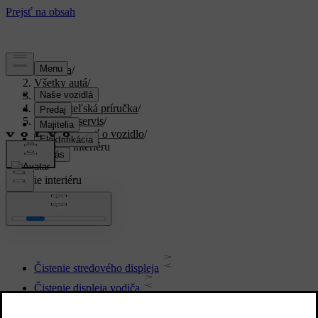
Podpora
/
Všetky autá
/
XC40 2024
/
Používateľská príručka
/
Údržba a servis
/
Starostlivosť o vozidlo
/
Čistenie interiéru
Čistenie interiéru
Čistenie stredového displeja
Čistenie displeja vodiča
Čistenie koženého volantu