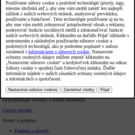
Čistenie bezpečnostných pásov
Čistenie interiéru
Čistenie textilných podlahových a vstupných rohoží
Čistenie vnútorných plastových, kovových a drevených častí
Čistenie koženého čalúnenia
Čistenie čalúnenia Microtech
Čistenie látkového čalúnenia a poťahov