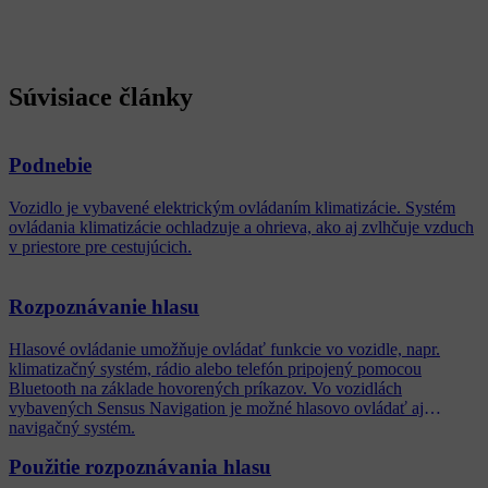
Súvisiace články
Podnebie
Vozidlo je vybavené elektrickým ovládaním klimatizácie. Systém
ovládania klimatizácie ochladzuje a ohrieva, ako aj zvlhčuje vzduch
v priestore pre cestujúcich.
Rozpoznávanie hlasu
Hlasové ovládanie umožňuje ovládať funkcie vo vozidle, napr.
klimatizačný systém, rádio alebo telefón pripojený pomocou
Bluetooth na základe hovorených príkazov. Vo vozidlách
vybavených Sensus Navigation je možné hlasovo ovládať aj
navigačný systém.
Použitie rozpoznávania hlasu