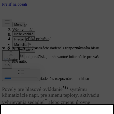
Podpora
/
Všetky autá
/
XC40 2024
/
Používateľská príručka
/
Podnebie
/
Ovládanie klimatizácie riadené s rozpoznávaním hlasu
Prispôsobená podpora
Získajte relevantné informácie pre vaše
konkrétne auto.
Zaregistrovať sa
Ovládanie klimatizácie riadené s rozpoznávaním hlasu
[1]
Povely pre hlasové ovládanie
systému
klimatizácie napr. pre zmenu teploty, aktiváciu
*
vyhrievania sedadiel
alebo zmenu úrovne
ventilátora.