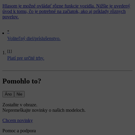
Hlasom je možné ovládať rôzne funkcie vozidla. Nižšie je uvedený
úvod k tomu, čo je potrebné na začiatok, ako aj príklady rôznych
povelov.
*
Voliteľný diel/príslušenstvo.
[1]
Platí pre určité trhy.
Pomohlo to?
Áno
Nie