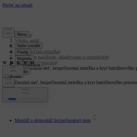
Podpora
/
Všetky autá
/
XC40 2024
/
Používateľská príručka
/
Priestor pre naloženie, skladovanie a cestujúcich
/
Batožinový priestor
/
Bezpečnostná sieť, bezpečnostná mriežka a kryt batožinového p
Bezpečnostná sieť, bezpečnostná mriežka a kryt batožinového priesto
Montáž a demontáž bezpečnostnej siete