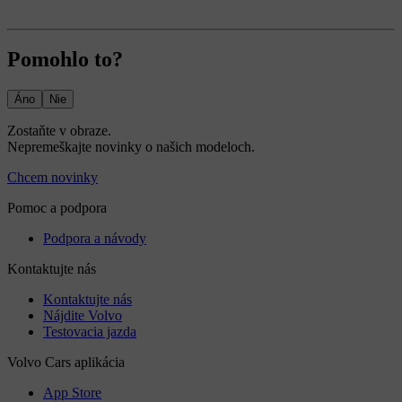
Pomohlo to?
Áno
Nie