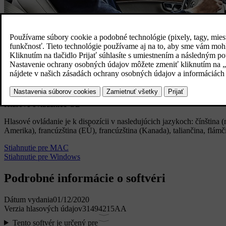
Hlasové ovládanie
1 GB
Hlasové ovládanie je k dispozícii v nasledujúcich jazykoch: čínština 
Amerika), francúzština (EÚ), francúzština (Kanada), taliančina, flámči
Stiahnutie pre MAC
Stiahnutie pre Windows
Podrobné informácie o softvéri
Dátum vydania
01/12/2020
Verzia hlasových údajov
31494215AA
Tento softvér je určený pre