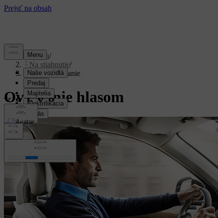
Podpora
/
Na stiahnutie
/
Hlasové ovládanie
Ovládanie hlasom