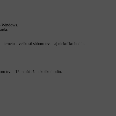
bo Windows.
ania.
nternetu a veľkosti súboru trvať aj niekoľko hodín.
oru trvať 15 minút až niekoľko hodín.