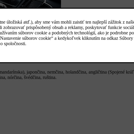
(mandarínska), japončina, nemčina, holandčina, angličtina (Spojené kráľ
na, nórčina, švédčina, ruština.