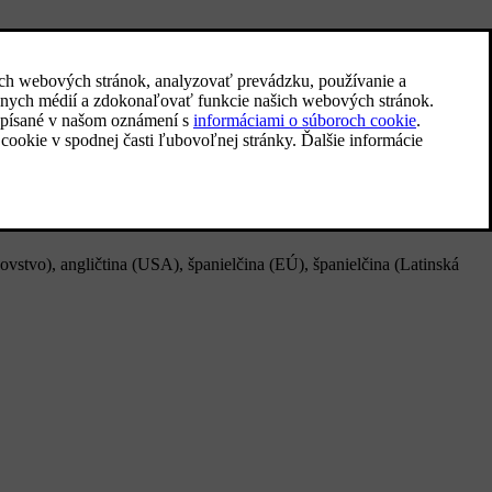
ovstvo), angličtina (USA), španielčina (EÚ), španielčina (Latinská