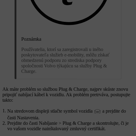
Poznámka
Používatelia, ktorí sa zaregistrovali u iného
poskytovateľa služieb e-mobility, môžu získať
obmedzenú podporu zo strediska podpory
spoločnosti Volvo týkajúcu sa služby Plug &
Charge.
Ak máte problém so službou Plug & Charge, najprv skúste znovu
pripojiť nabíjací kábel k vozidlu. Ak problém pretrváva, postupujte
takto:
Na stredovom displeji stlačte symbol vozidla
a prejdite do
časti
Nastavenia
.
Prejdite do časti
Nabíjanie
>
Plug & Charge
a skontrolujte, či je
vo vašom vozidle nainštalovaný zmluvný certifikát.