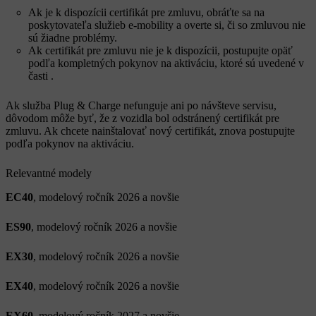
Ak je k dispozícii certifikát pre zmluvu, obráťte sa na
poskytovateľa služieb e-mobility a overte si, či so zmluvou nie
sú žiadne problémy.
Ak certifikát pre zmluvu nie je k dispozícii, postupujte opäť
podľa kompletných pokynov na aktiváciu, ktoré sú uvedené v
časti
.
Ak služba Plug & Charge nefunguje ani po návšteve servisu,
dôvodom môže byť, že z vozidla bol odstránený certifikát pre
zmluvu. Ak chcete nainštalovať nový certifikát, znova postupujte
podľa pokynov na aktiváciu.
Relevantné modely
EC40
, modelový ročník 2026 a novšie
ES90
, modelový ročník 2026 a novšie
EX30
, modelový ročník 2026 a novšie
EX40
, modelový ročník 2026 a novšie
EX60
, modelový ročník 2027 a novšie