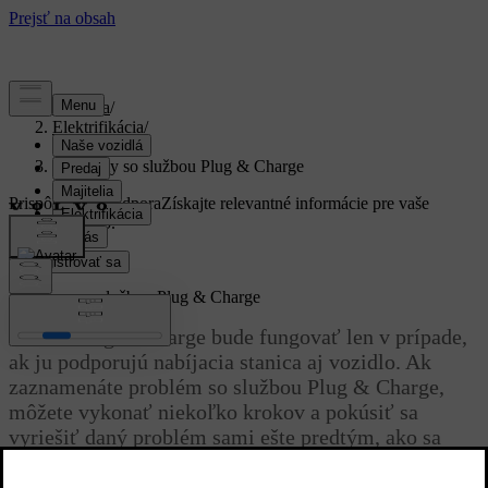
Podpora
/
Elektrifikácia
/
Nabíjanie
/
Problémy so službou Plug & Charge
Prispôsobená podpora
Získajte relevantné informácie pre vaše
konkrétne auto.
Zaregistrovať sa
Problémy so službou Plug & Charge
Služba Plug & Charge bude fungovať len v prípade,
ak ju podporujú nabíjacia stanica aj vozidlo. Ak
zaznamenáte problém so službou Plug & Charge,
môžete vykonať niekoľko krokov a pokúsiť sa
vyriešiť daný problém sami ešte predtým, ako sa
obrátite na podporu spoločnosti Volvo.