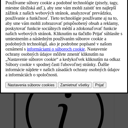
Aktualizované 10. 04. 2026
Problémy so službou Plug & Charge môžu spočívať v zmluve o
nabíjaní, môžu byť spojené s nabíjacou stanicou alebo jednoducho
nabíjacia stanica nepodporuje službu Plug & Charge.
Ak chcete zistiť, či nabíjacia stanica podporuje službu Plug &
Charge, na stredovom displeji si v aplikácii Google Maps prečítajte
informácie o stanici. Ak využívate službu verejnej nabíjacej stanice
Volvo (VPCS), informácie o stanici nájdete v aplikácii Volvo Cars
pod symbolom mapy
.