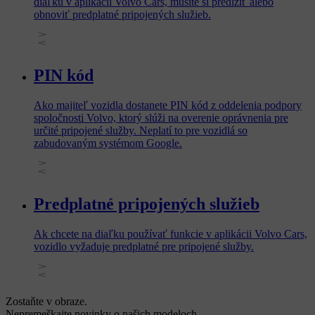
diaľku v aplikácii Volvo Cars, musíte si predĺžiť alebo
obnoviť predplatné pripojených služieb.
PIN kód
Ako majiteľ vozidla dostanete PIN kód z oddelenia podpory
spoločnosti Volvo, ktorý slúži na overenie oprávnenia pre
určité pripojené služby. Neplatí to pre vozidlá so
zabudovaným systémom Google.
Predplatné pripojených služieb
Ak chcete na diaľku používať funkcie v aplikácii Volvo Cars,
vozidlo vyžaduje predplatné pre pripojené služby.