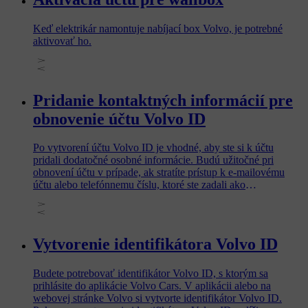
Keď elektrikár namontuje nabíjací box Volvo, je potrebné
aktivovať ho.
Pridanie kontaktných informácií pre
obnovenie účtu Volvo ID
Po vytvorení účtu Volvo ID je vhodné, aby ste si k účtu
pridali dodatočné osobné informácie. Budú užitočné pri
obnovení účtu v prípade, ak stratíte prístup k e-mailovému
účtu alebo telefónnemu číslu, ktoré ste zadali ako
používateľské meno pri vytváraní svojho identifikátora Volvo
ID. Rovnako to znamená, že si nebudete musieť vytvárať
nový účet Volvo ID a budete si môcť jednoducho obnoviť
zabudnuté heslo.
Vytvorenie identifikátora Volvo ID
Budete potrebovať identifikátor Volvo ID, s ktorým sa
prihlásite do aplikácie Volvo Cars. V aplikácii alebo na
webovej stránke Volvo si vytvorte identifikátor Volvo ID.