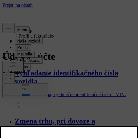
Podpora
/
Profil a fakturácie
/
Údaje o účte
Údaje o účte
Vyhľadanie identifikačného čísla
vozidla
Všetky vozidlá majú jedinečné identifikačné číslo – VIN.
Zmena trhu, pri dovoze a
premiestnení