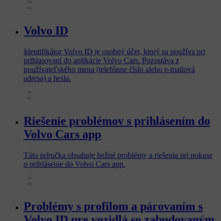
identifikátoru Volvo ID. Zadajte tento kód, aby ste overili
svoju totožnosť a získali prístup do aplikácie.
Volvo ID
Identifikátor Volvo ID je osobný účet, ktorý sa používa pri
prihlasovaní do aplikácie Volvo Cars. Pozostáva z
používateľského mena (telefónne číslo alebo e-mailová
adresa) a hesla.
Riešenie problémov s prihlásením do
Volvo Cars app
Táto príručka obsahuje bežné problémy a riešenia pri pokuse
o prihlásenie do Volvo Cars app.
Problémy s profilom a párovaním s
Volvo ID pre vozidlá so zabudovaným