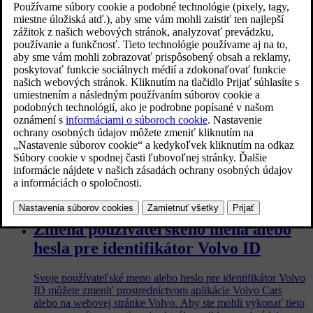
Pri dovoze vozidla zo zahraničia alebo presťahovaní do inej
krajiny je dôležié, aby ste sa obrátili na autorizovaného dílera
Volvo a zaregistrovali sa na novom trhu. Zabezpečí sa tým
správne fungovanie pripojených služieb, ktoré Volvo ponúka.
Zmena vlastníctva pripojených
služieb
Pri zmene majiteľa vozidla s pripojenými službami musia
určité kroky vykonať predchádzajúci aj nový majiteľ.
Zmena používateľského mena alebo
hesla pre identifikátor Volvo ID
Svoje používateľské meno alebo heslo pre identifikátor Volvo
ID môžete zmeniť prostredníctvom aplikácie Volvo Cars
alebo na webovej stránke Volvo. Aby ste mohli vykonať tieto