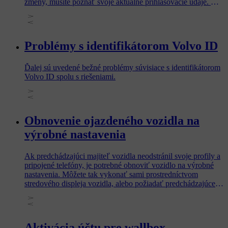
zmeny, musíte poznať svoje aktuálne prihlasovacie údaje. Ak
máte problémy s prihlásením, namiesto toho si prečítajte časť
Problémy s identifikátorom Volvo ID.
Problémy s identifikátorom Volvo ID
Ďalej sú uvedené bežné problémy súvisiace s identifikátorom
Volvo ID spolu s riešeniami.
Obnovenie ojazdeného vozidla na
výrobné nastavenia
Ak predchádzajúci majiteľ vozidla neodstránil svoje profily a
pripojené telefóny, je potrebné obnoviť vozidlo na výrobné
nastavenia. Môžete tak vykonať sami prostredníctvom
stredového displeja vozidla, alebo požiadať predchádzajúceho
majiteľa, aby tento proces vykonal prostredníctvom aplikácie
Volvo Cars.
Aktivácia účtu pre wallbox