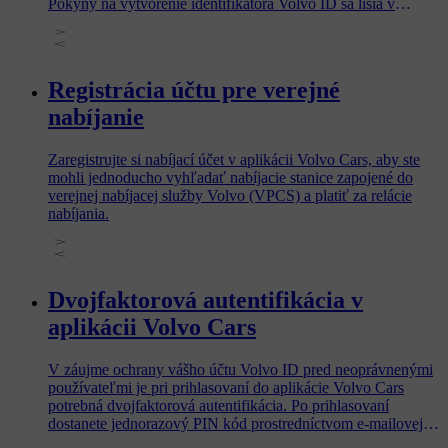
Pokyny na vytvorenie identifikátora Volvo ID sa líšia v
závislosti od modelu vozidla a modelového ročníka, takže si
rozhodne prečítajte časť týkajúcu sa vášho vozidla.
Registrácia účtu pre verejné
nabíjanie
Zaregistrujte si nabíjací účet v aplikácii Volvo Cars, aby ste
mohli jednoducho vyhľadať nabíjacie stanice zapojené do
verejnej nabíjacej služby Volvo (VPCS) a platiť za relácie
nabíjania.
Dvojfaktorová autentifikácia v
aplikácii Volvo Cars
V záujme ochrany vášho účtu Volvo ID pred neoprávnenými
používateľmi je pri prihlasovaní do aplikácie Volvo Cars
potrebná dvojfaktorová autentifikácia. Po prihlasovaní
dostanete jednorazový PIN kód prostredníctvom e-mailovej
adresy alebo telefónneho čísla, ktoré ste priradili k svojmu