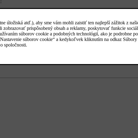
:
rovala do kopca. To umožňuje odtok zvyškovej vody z výfukového potru
éri.
 akcelerujte. Tým sa voda vytlačí z výfukového potrubia.