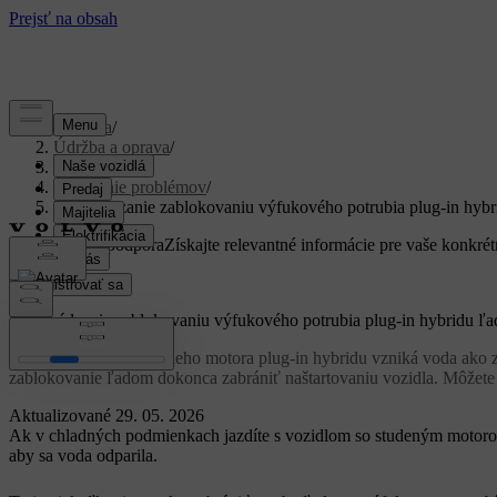
Podpora
/
Údržba a oprava
/
Oprava
/
Riešenie problémov
/
Predchádzanie zablokovaniu výfukového potrubia plug-in hyb
Prispôsobená podpora
Získajte relevantné informácie pre vaše konkrét
Zaregistrovať sa
Predchádzanie zablokovaniu výfukového potrubia plug-in hybridu ľ
Pri používaní spaľovacieho motora plug-in hybridu vzniká voda ako
zablokovanie ľadom dokonca zabrániť naštartovaniu vozidla. Môžete u
Aktualizované 29. 05. 2026
Ak v chladných podmienkach jazdíte s vozidlom so studeným motorom 
aby sa voda odparila.