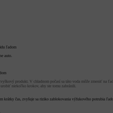
ridu ľadom
ne auto.
adom
 zvyškový produkt. V chladnom počasí sa táto voda môže zmeniť na ľa
robiť niekoľko krokov, aby ste tomu zabránili.
krátky čas, zvyšuje sa riziko zablokovania výfukového potrubia ľado