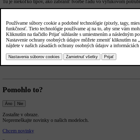
Tu je niekoľko tipov, ako zabrániť tvorbe ľadu vo výfukovom potrubí
Ak parkujete na kopci, dbajte na to, aby predná časť vozidla sme
Ak je to možné, počas chladného počasia zaparkujte vozidlo v interi
Použite spaľovací motor výberom jazdného režimu
Power
a rýchlo
Pomohlo to?
Áno
Nie