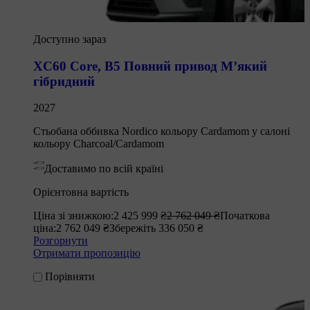
Доступно зараз
XC60 Core
,
B5 Повний привод М’який
гібридний
2027
Стьобана оббивка Nordico кольору Cardamom у салоні
кольору Charcoal/Cardamom
Доставимо по всій країні
Орієнтовна вартість
Ціна зі знижкою:
2 425 999 ₴
2 762 049 ₴
Початкова
ціна:
2 762 049 ₴
Збережіть 336 050 ₴
Розгорнути
Отримати пропозицію
Порівняти