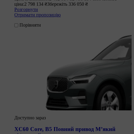
ціна:
2 798 134 ₴
Збережіть 336 050 ₴
Розгорнути
Отримати пропозицію
Порівняти
Доступно зараз
XC60 Core
,
B5 Повний привод М’який