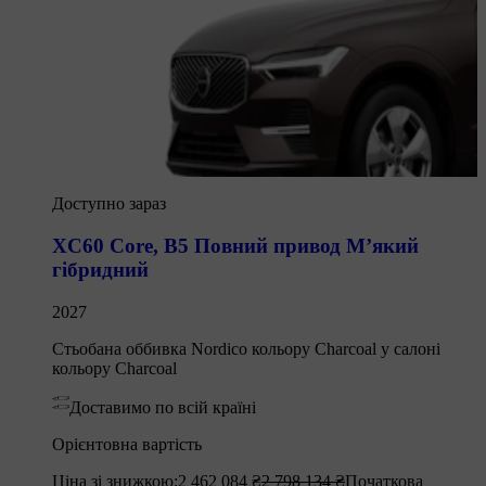
Доступно зараз
XC60 Core
,
B5 Повний привод М’який
гібридний
2027
Стьобана оббивка Nordico кольору Charcoal у салоні
кольору Charcoal
Доставимо по всій країні
Орієнтовна вартість
Ціна зі знижкою:
2 462 084 ₴
2 798 134 ₴
Початкова