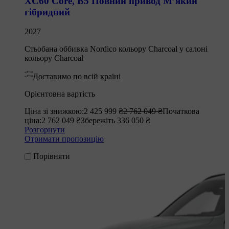
XC60 Core
,
B5 Повний привод М’який
гібридний
2027
Стьобана оббивка Nordico кольору Charcoal у салоні
кольору Charcoal
Доставимо по всій країні
Орієнтовна вартість
Ціна зі знижкою:
2 425 999 ₴
2 762 049 ₴
Початкова
ціна:
2 762 049 ₴
Збережіть 336 050 ₴
Розгорнути
Отримати пропозицію
Порівняти