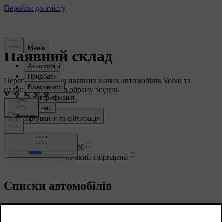
Наявний склад
Перегляньте склад наявних нових автомобілів Volvo та
надішліть запит на обрану модель
Сортування та фільтрація
Очистити фільтри
XC60
М’який гібридний
Списки автомобілів
Порівняти