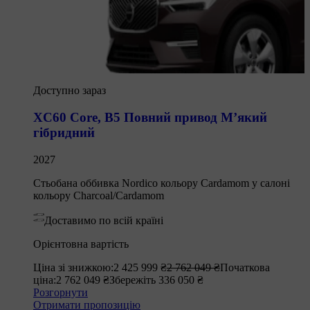
Доступно зараз
XC60 Core
,
B5 Повний привод М’який
гібридний
2027
Стьобана оббивка Nordico кольору Cardamom у салоні
кольору Charcoal/Cardamom
Доставимо по всій країні
Орієнтовна вартість
Ціна зі знижкою:
2 425 999 ₴
2 762 049 ₴
Початкова
ціна:
2 762 049 ₴
Збережіть 336 050 ₴
Розгорнути
Отримати пропозицію