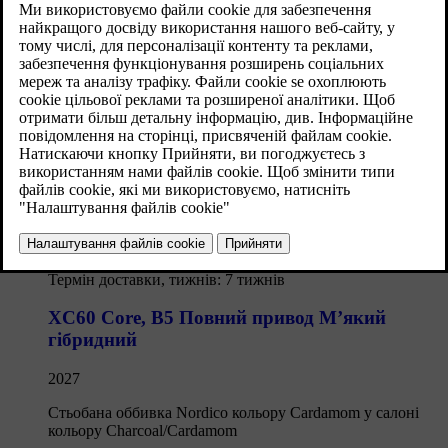
Термін доставки, тижнів: 7 тижнів
XC60 Core
,
B5 Повний привод М’який
гібридний
2027
Стьобана оббивка Nordico кольору Cardamom у салоні
кольору Charcoal/Cardamom