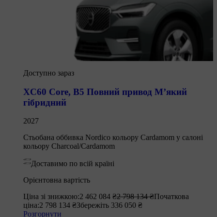
Доступно зараз
XC60 Core
,
B5 Повний привод М’який
гібридний
2027
Стьобана оббивка Nordico кольору Cardamom у салоні
кольору Charcoal/Cardamom
Доставимо по всій країні
Орієнтовна вартість
Ціна зі знижкою:
2 462 084 ₴
2 798 134 ₴
Початкова
ціна:
2 798 134 ₴
Збережіть 336 050 ₴
Розгорнути