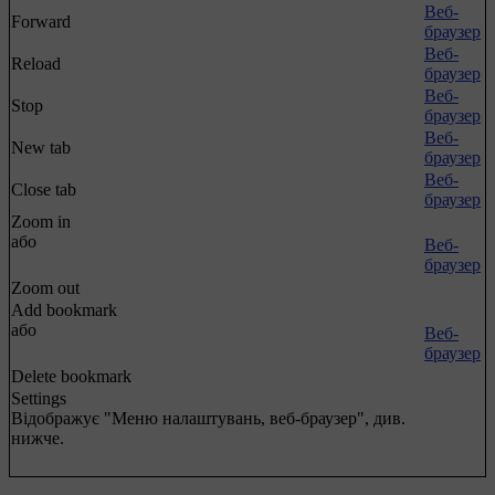
Веб-
Forward
браузер
Веб-
Reload
браузер
Веб-
Stop
браузер
Веб-
New tab
браузер
Веб-
Close tab
браузер
Zoom in
або
Веб-
браузер
Zoom out
Add bookmark
або
Веб-
браузер
Delete bookmark
Settings
Відображує "Меню налаштувань, веб-браузер", див.
нижче.