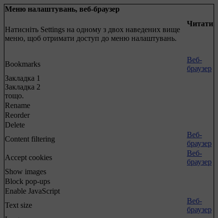
Меню налаштувань, веб-браузер
Читати
Натисніть
Settings
на одному з двох наведених вище
меню, щоб отримати доступ до меню налаштувань.
Веб-
Bookmarks
браузер
Закладка 1
Закладка 2
тощо.
Rename
Reorder
Delete
Веб-
Content filtering
браузер
Веб-
Accept cookies
браузер
Show images
Block pop-ups
Enable JavaScript
Веб-
Text size
браузер