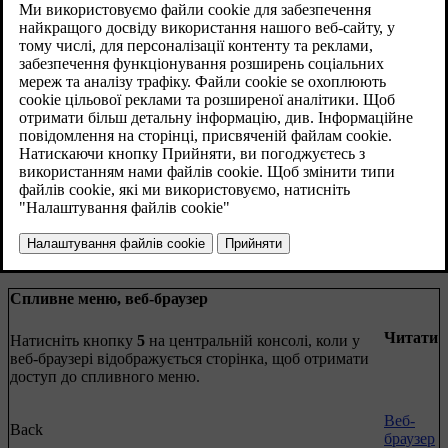
Читати
Меню відображується у звичайному вигляді веб-
браузера, якщо не відкрита жодна вкладка.
Веб-
Enter address
браузер
Settings
Відображує "Меню налаштувань, веб-браузер", див.
нижче.
Закладка 1
Веб-
Закладка 2
браузер
тощо.
Спливне меню, веб-браузер
Читати
Натисніть кнопку
5
на центральній консолі, коли у
веб-браузері відображується сторінка, щоб отримати
доступ до спливного меню.
Веб-
Back
браузер