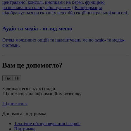
центральної консолі, кнопками на кермі, функцією
розпізнавання голосу або пультом ДК Інформація
відображується на екрані у верхній секції центральної консолі.
Аудіо та медіа - огляд меню
Огляд можливих опцій та налаштувань меню аудіо- та медіа-
системи.
Вам це допомогло?
Так
Ні