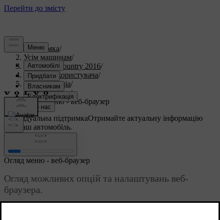
Підтримка
/
Усім машинам
/
S60 Cross Country 2016
/
Посібник користувача
/
Аудіо та медіа
/
Огляд меню
/
Огляд меню - веб-браузер
Індивідуальна підтримка
Отримайте актуальну інформацію
про ваш автомобіль.
Ввійти
Огляд меню - веб-браузер
Огляд можливих опцій та налаштувань веб-
браузера.
Оновлено 08.06.2023
Web browser