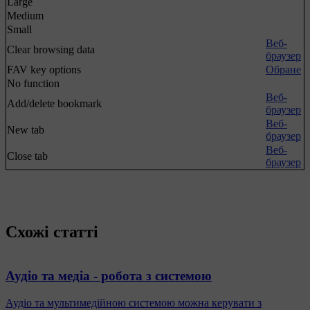
Large
Medium
Small
Веб-
Clear browsing data
браузер
FAV key options
Обране
No function
Веб-
Add/delete bookmark
браузер
Веб-
New tab
браузер
Веб-
Close tab
браузер
Схожі статті
Аудіо та медіа - робота з системою
Аудіо та мультимедійною системою можна керувати з