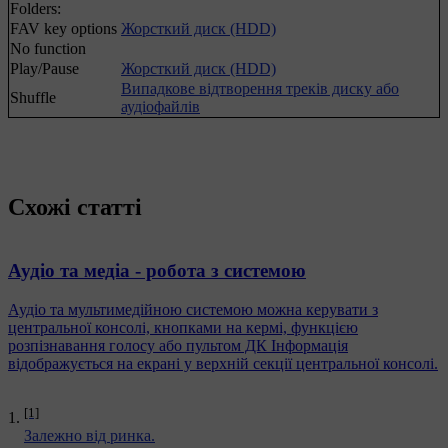
Folders:
FAV key options
Жорсткий диск (HDD)
No function
Play/Pause
Жорсткий диск (HDD)
Випадкове відтворення треків диску або
Shuffle
аудіофайлів
Схожі статті
Аудіо та медіа - робота з системою
Аудіо та мультимедійною системою можна керувати з
центральної консолі, кнопками на кермі, функцією
розпізнавання голосу або пультом ДК Інформація
відображується на екрані у верхній секції центральної консолі.
[1]
Залежно від ринка.