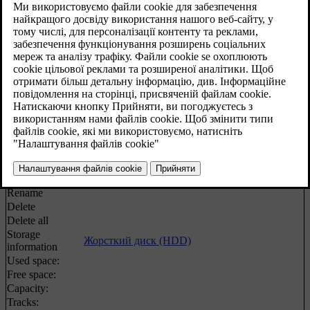
HDD menu
Play/Pause
Жорсткий диск (HDD)
Media search
Пошук медіа-контенту
Випадкове відтворення треків диску або
Shuffle
аудіофайлів
Import music
Жорсткий диск (HDD)
From disc
From USB
[1]
Rename/delete
Жорсткий диск (HDD)
files
Enter
Rename
Delete
Delete all
Storage
Жорсткий диск (HDD)
information
Used space:
Free space:
Capacity:
Tracks: