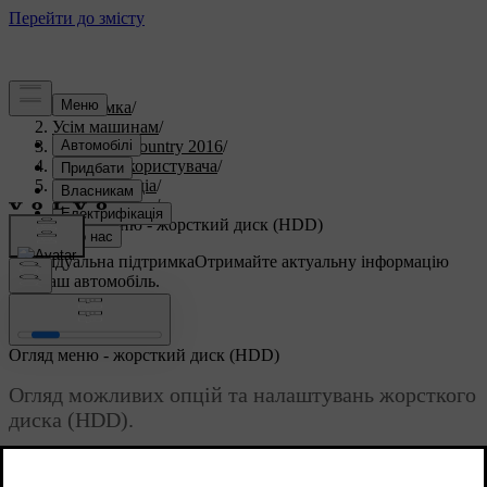
Підтримка
/
Усім машинам
/
S60 Cross Country 2016
/
Посібник користувача
/
Аудіо та медіа
/
Огляд меню
/
Огляд меню - жорсткий диск (HDD)
Індивідуальна підтримка
Отримайте актуальну інформацію
про ваш автомобіль.
Ввійти
Огляд меню - жорсткий диск (HDD)
Огляд можливих опцій та налаштувань жорсткого
диска (HDD).
Оновлено 08.06.2023
Читати