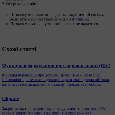
Оберіть функцію:
Позначку поставлено - надається акустичний сигнал,
коли авто наближується до місця з
путівника
.
Позначку знято - акустичний сигнал не надається.
Схожі статті
Функція інформування про дорожні знаки (RSI)
Функція інформації про дорожні знаки (RSI – Road Sign
Information) допомагає водію пригадати, який дорожній знак,
що стосується швидкісного режиму, проїхав автомобіль.
Обране
Закріпіть часто використовувану функцію за кнопкою FAV.
Можна закріпити одну з функцій у межах кожного