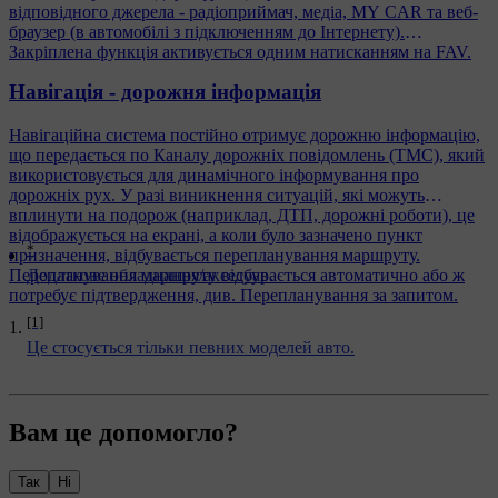
відповідного джерела - радіоприймач, медіа, MY CAR та веб-
браузер (в автомобілі з підключенням до Інтернету).
Закріплена функція активується одним натисканням на FAV.
Навігація - дорожня інформація
Навігаційна система постійно отримує дорожню інформацію,
що передається по Каналу дорожніх повідомлень (ТМС), який
використовується для динамічного інформування про
дорожніх рух. У разі виникнення ситуацій, які можуть
вплинути на подорож (наприклад, ДТП, дорожні роботи), це
відображується на екрані, а коли було зазначено пункт
*
призначення, відбувається перепланування маршруту.
Перепланування маршруту відбувається автоматично або ж
Додаткове обладнання/аксесуар.
потребує підтвердження, див. Перепланування за запитом.
[1]
Це стосується тільки певних моделей авто.
Вам це допомогло?
Так
Ні