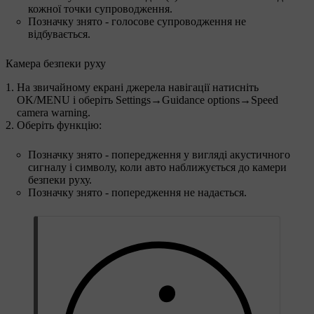
кожної точки супроводження.
Позначку знято - голосове супроводження не
відбувається.
Камера безпеки руху
На звичайному екрані джерела навігації натисніть
OK/MENU
і оберіть
Settings
→
Guidance options
→
Speed
camera warning
.
Оберіть функцію:
Позначку знято - попередження у вигляді акустичного
сигналу і символу, коли авто наближується до камери
безпеки руху.
Позначку знято - попередження не надається.