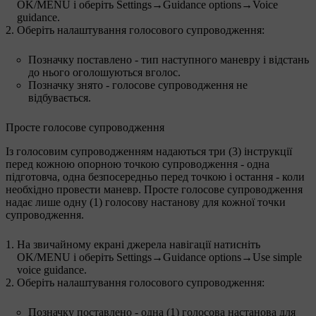
OK/MENU
і оберіть
Settings
→
Guidance options
→
Voice
guidance
.
Оберіть налаштування голосового супроводження:
Позначку поставлено - тип наступного маневру і відстань
до нього оголошуються вголос.
Позначку знято - голосове супроводження не
відбувається.
Просте голосове супроводження
Із голосовим супроводженням надаються
три (3) інструкції
перед кожною опорною точкою супроводження - одна
підготовча, одна безпосередньо перед точкою і остання - коли
необхідно провести маневр. Просте голосове супроводження
надає лише
одну (1)
голосову настанову для кожної точки
супроводження.
На звичайному екрані джерела навігації натисніть
OK/MENU
і оберіть
Settings
→
Guidance options
→
Use simple
voice guidance
.
Оберіть налаштування голосового супроводження:
Позначку поставлено -
одна (1)
голосова настанова для