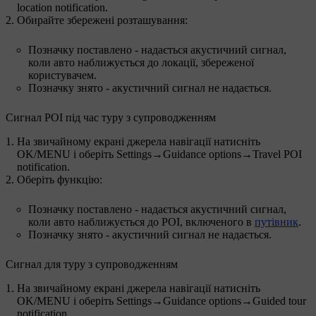
location notification
.
Обирайте збережені розташування:
Позначку поставлено - надається акустичний сигнал,
коли авто наближується до локації, збереженої
користувачем.
Позначку знято - акустичний сигнал не надається.
Сигнал РОІ під час туру з супроводженням
На звичайному екрані джерела навігації натисніть
OK/MENU
і оберіть
Settings
→
Guidance options
→
Travel POI
notification
.
Оберіть функцію:
Позначку поставлено - надається акустичний сигнал,
коли авто наближується до РОІ, включеного в
путівник
.
Позначку знято - акустичний сигнал не надається.
Сигнал для туру з супроводженням
На звичайному екрані джерела навігації натисніть
OK/MENU
і оберіть
Settings
→
Guidance options
→
Guided tour
notification
.