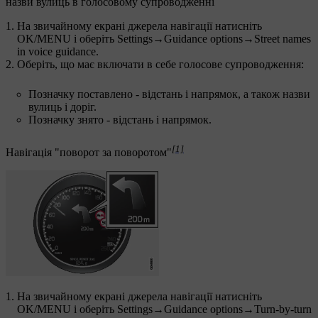
назви вулиць в голосовому супроводженні
На звичайному екрані джерела навігації натисніть
OK/MENU
і оберіть
Settings
→
Guidance options
→
Street names
in voice guidance
.
Оберіть, що має включати в себе голосове супроводження:
Позначку поставлено - відстань і напрямок, а також назви
вулиць і доріг.
Позначку знято - відстань і напрямок.
[1]
Навігація "поворот за поворотом"
На звичайному екрані джерела навігації натисніть
OK/MENU
і оберіть
Settings
→
Guidance options
→
Turn-by-turn