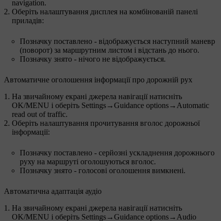
navigation
.
Оберіть налаштування дисплея на комбінованій панелі
приладів:
Позначку поставлено - відображується наступний маневр
(поворот) за маршрутним листом і відстань до нього.
Позначку знято - нічого не відображується.
Автоматичне оголошення інформації про дорожній рух
На звичайному екрані джерела навігації натисніть
OK/MENU
і оберіть
Settings
→
Guidance options
→
Automatic
read out of traffic
.
Оберіть налаштування прочитування вголос дорожньої
інформації:
Позначку поставлено - серйозні ускладнення дорожнього
руху на маршруті оголошуються вголос.
Позначку знято - голосові оголошення вимкнені.
Автоматична адаптація аудіо
На звичайному екрані джерела навігації натисніть
OK/MENU
і оберіть
Settings
→
Guidance options
→
Audio