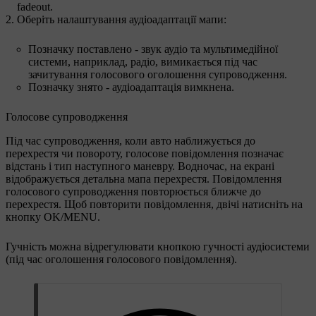
fadeout
.
Оберіть налаштування аудіоадаптації мапи:
Позначку поставлено - звук аудіо та мультимедійної
системи, наприклад, радіо, вимикається під час
зачитування голосового оголошення супроводження.
Позначку знято - аудіоадаптація вимкнена.
Голосове супроводження
Під час супроводження, коли авто наближується до
перехрестя чи повороту, голосове повідомлення позначає
відстань і тип наступного маневру. Водночас, на екрані
відображується детальна мапа перехрестя. Повідомлення
голосового супроводження повторюється ближче до
перехрестя. Щоб повторити повідомлення,
двічі
натисніть на
кнопку
OK/MENU
.
Гучність можна відрегулювати кнопкою гучності аудіосистеми
(під час оголошення голосового повідомлення).