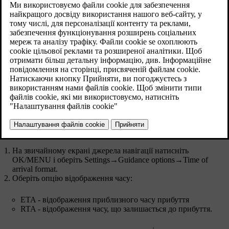
Час прибуття або час, що залишається до прибуття
На звичайному екрані джерела навігації натисніть
OK/MENU
і оберіть
Settings
→
Guidance options
→
Time of
arrival format
.
Оберіть опцію відображення часу:
ETA
- відображення приблизного часу прибуття
RTA
- відображення часу, що залишається до прибуття.