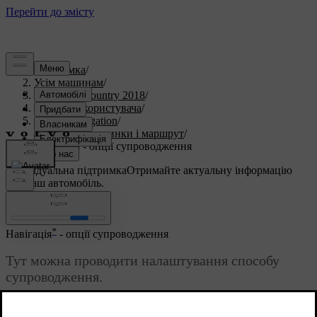
Підтримка
/
Усім машинам
/
S60 Cross Country 2018
/
Посібник користувача
/
Sensus Navigation
/
Проміжні зупинки і маршрут
/
Навігація - опції супроводження
Індивідуальна підтримка
Отримайте актуальну інформацію
про ваш автомобіль.
Ввійти
*
Навігація
- опції супроводження
Тут можна проводити налаштування способу
супроводження.
Оновлено 08.06.2023