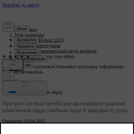
Підтримка
/
Усім машинам
/
V60 Plug-in Hybrid 2025
/
Посібник користувача
/
Сценарії й рекомендації щодо водіння
/
Рекомендації щодо їзди вбрід
Індивідуальна підтримка
Отримайте актуальну інформацію
про ваш автомобіль.
Ввійти
Рекомендації щодо їзди вбрід
При русі по воді необхідно враховувати важливі
обмеження щодо глибини води й швидкості руху.
Оновлено 04.04.2025