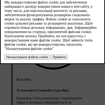
Важливо
За можливості уникайте їзди вбрід
Компанія Volvo рекомендує переїжджати
вбрід із великою обережністю й за