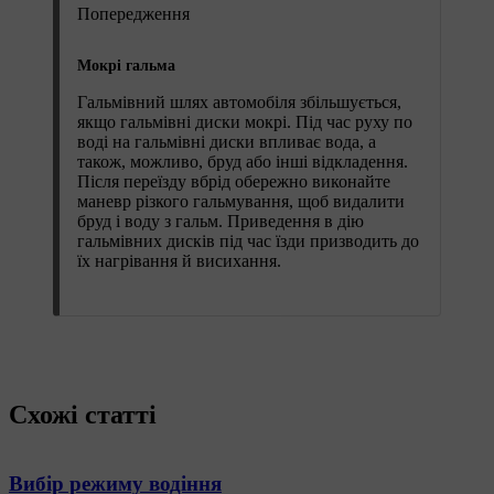
Попередження
Мокрі гальма
Гальмівний шлях автомобіля збільшується,
якщо гальмівні диски мокрі. Під час руху по
воді на гальмівні диски впливає вода, а
також, можливо, бруд або інші відкладення.
Після переїзду вбрід обережно виконайте
маневр різкого гальмування, щоб видалити
бруд і воду з гальм. Приведення в дію
гальмівних дисків під час їзди призводить до
їх нагрівання й висихання.
Схожі статті
Вибір режиму водіння