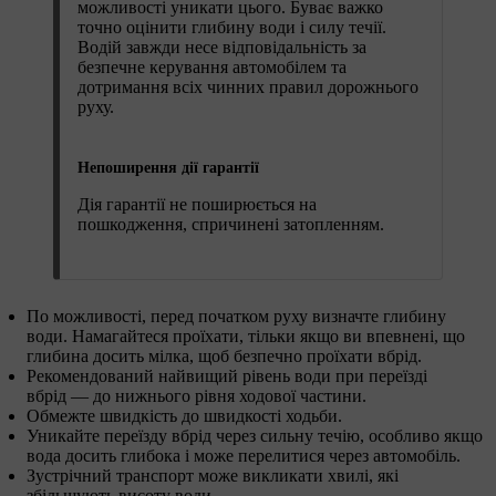
можливості уникати цього. Буває важко
точно оцінити глибину води і силу течії.
Водій завжди несе відповідальність за
безпечне керування автомобілем та
дотримання всіх чинних правил дорожнього
руху.
Непоширення дії гарантії
Дія гарантії не поширюється на
пошкодження, спричинені затопленням.
По можливості, перед початком руху визначте глибину
води. Намагайтеся проїхати, тільки якщо ви впевнені, що
глибина досить мілка, щоб безпечно проїхати вбрід.
Рекомендований найвищий рівень води при переїзді
вбрід — до нижнього рівня ходової частини.
Обмежте швидкість до швидкості ходьби.
Уникайте переїзду вбрід через сильну течію, особливо якщо
вода досить глибока і може перелитися через автомобіль.
Зустрічний транспорт може викликати хвилі, які
збільшують висоту води.