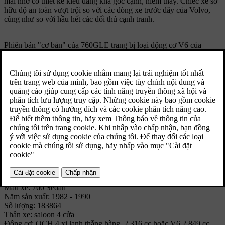
mái nhờ có thiết kế kiểu dáng khá góc cạnh, hiếm thấy. Chiếc xe sở
hữu độ an toàn vượt trội so với các dòng xe trước đây của Volvo,
cũng như so với hầu hết các đối thủ cạnh tranh.
Phiên bản "cơ bản" của 760GLE trang bị loại động cơ V6 của
Pháp, từng được dùng trong dòng 260 Series. Tuy nhiên, chiếc xe
sau này có thêm phiên bản tốc độ cao trang bị động cơ tăng áp 4 xi
lanh với bộ làm mát và phiên bản động cơ diesel 6 xi lanh với bộ
làm mát cho hiệu suất ưu việt và ít tiêu hao nhiên liệu, đem lại sự
thoải mái vượt trội trên quãng đường dài và khoảng cách hành trình
khó có xe nào sánh kịp.
Thay đổi lớn nhất trên mẫu 760GLE saloon diễn ra vào năm 1987,
với kiểu dáng mới ở mặt trước và được trang bị cầu sau đa liên kết
độc đáo, cùng với hàng trăm thay đổi lớn khác cũng góp phần biến
chiếc xe thành một phiên bản gần như mới hoàn toàn.
Thông số kỹ thuật
Mẫu xe: 760 Sedan
Năm sản xuất: 1982 - 1990
Số lượng: 183864
Thân xe: saloon 4 cửa
Động cơ: OCH 4 xi lanh thẳng hàng, 2.316 cc hoặc V6 2.849 cc