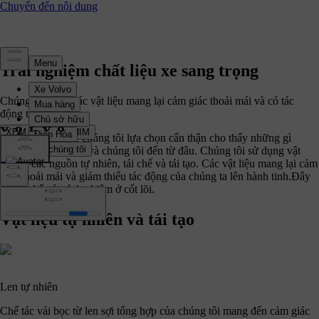
Trải nghiệm chất liệu xe sang trọng
Chúng tôi chọn các vật liệu mang lại cảm giác thoải mái và có tác
động tích cực.
XEM THƯỚC PHIM
Các vật liệu được chúng tôi lựa chọn cẩn thận cho thấy những gì
chúng tôi tin tưởng và chúng tôi đến từ đâu. Chúng tôi sử dụng vật
liệu từ các nguồn tự nhiên, tái chế và tái tạo. Các vật liệu mang lại cảm
giác thoải mái và giảm thiểu tác động của chúng ta lên hành tinh.Đây
là thiết kế có trách nhiệm ở cốt lõi.
Vật liệu tự nhiên và tái tạo
Len tự nhiên
Chế tác vải bọc từ len sợi tổng hợp của chúng tôi mang đến cảm giác