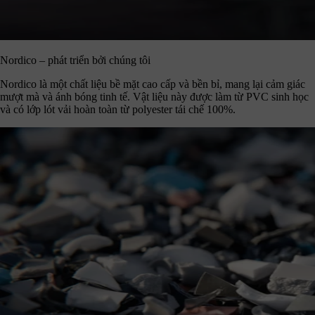
Nordico – phát triển bởi chúng tôi
Nordico là một chất liệu bề mặt cao cấp và bền bỉ, mang lại cảm giác
mượt mà và ánh bóng tinh tế. Vật liệu này được làm từ PVC sinh học
và có lớp lót vải hoàn toàn từ polyester tái chế 100%.