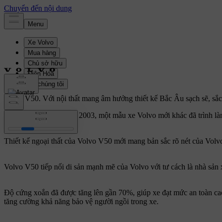
Volvo V50.
Với nội thất mang âm hưởng thiết kế Bắc Âu sạch sẽ, sắc
Trước khi kết thúc năm 2003, một mẫu xe Volvo mới khác đã trình l
Thiết kế ngoại thất của Volvo V50 mới mang bản sắc rõ nét của Volvo
Volvo V50 tiếp nối di sản mạnh mẽ của Volvo với tư cách là nhà sản x
Độ cứng xoắn đã được tăng lên gần 70%, giúp xe đạt mức an toàn cao
tăng cường khả năng bảo vệ người ngồi trong xe.