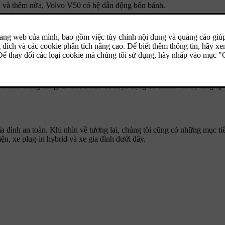
nh và thêm nữa, Volvo V50 có hệ dẫn động bốn bánh.
anh thẳng hàng, 2.435, 2.521 cc hoặc động cơ diesel với bộ tăng áp p
gia đình an toàn. Khi nhìn về tương lai, chúng tôi cũng có những mục t
n, xe plug-in hybrid và xe gia đình dưới đây.