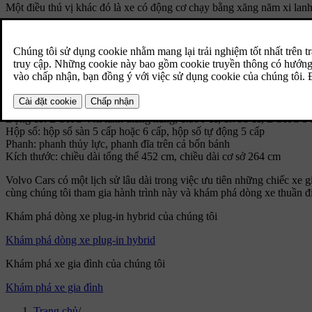
Một điều thú vị khác đó là xe có động cơ chạy bằng xăng năm xi la
Thông số kỹ thuật
Mẫu xe: Volvo V50
Phiên bản: AWD
Năm sản xuất: 2003-2012
Số lượng: Sản xuất số lượng lớn
Thân xe: estate 5 cửa
Động cơ: DOHC 4 xi lanh thẳng hàng, 1.596 cc, 1.798 cc, DOHC 5 xi l
Hộp số: hộp số sàn 5 cấp hoặc 6 cấp, hộp số tự động 5 cấp
Phanh: phanh thủy lực, phanh đĩa trên cả bốn bánh
Kích thước: chiều dài tổng thể 452 cm, chiều dài cơ sở 264 cm
Volvo Cars có một lịch sử lâu dài trong việc ưu tiên những chiếc xe 
cùng chúng tôi tham gia hành trình này và khám phá dòng xe thuần điệ
Khám phá dòng xe plug-in hybrid của chúng tôi
Khám phá dòng xe plug-in hybrid
Khám phá xe gia đình của chúng tôi
Khám phá xe gia đình
Trang chủ
/