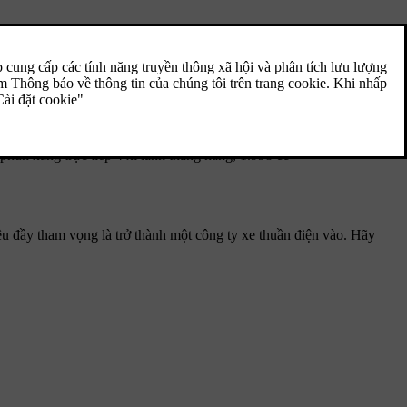
hun xăng trực tiếp 4 xi lanh thẳng hàng, 1.998 cc
iêu đầy tham vọng là trở thành một công ty xe thuần điện vào. Hãy