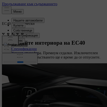
EC40
Електрически
Преглед
Разгледайте интериора на EC40
Интериор
Спецификации
Релаксираща атмосфера. Премиум седалки. Изключителен
Характеристики
звук. В този SUV задръстването ще е време да се отпуснете.
Конфигуриране на вашия
Конфигуриране на вашия