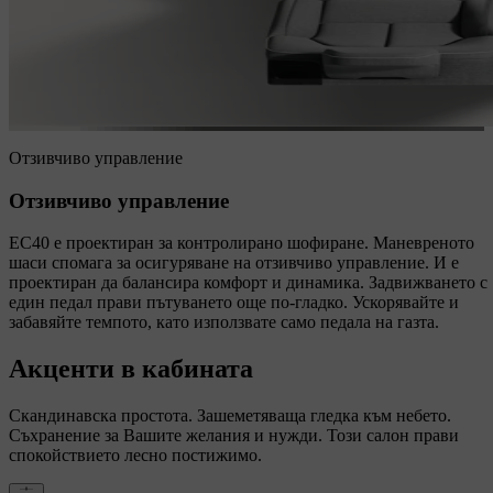
Отзивчиво управление
Отзивчиво управление
EC40 е проектиран за контролирано шофиране. Маневреното
шаси спомага за осигуряване на отзивчиво управление. И е
проектиран да балансира комфорт и динамика. Задвижването с
един педал прави пътуването още по-гладко. Ускорявайте и
забавяйте темпото, като използвате само педала на газта.
Акценти в кабината
Скандинавска простота. Зашеметяваща гледка към небето.
Съхранение за Вашите желания и нужди. Този салон прави
спокойствието лесно постижимо.