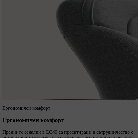
Ергономичен комфорт
Ергономичен комфорт
Предните седалки в EC40 са проектирани в сътрудничество с
ортопедични хирурзи, за да осигурят ергономична опора и да