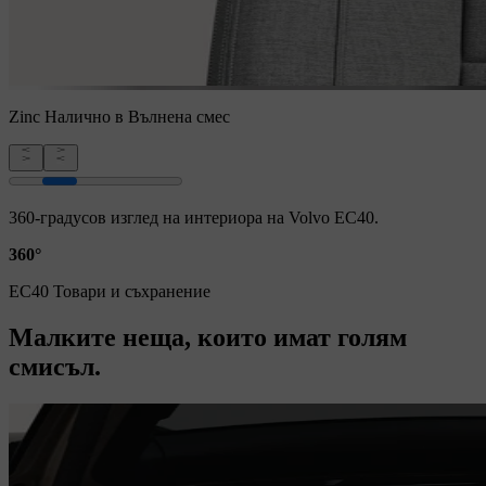
Zinc
Налично в Вълнена смес
360-градусов изглед на интериора на Volvo EC40.
360°
EC40 Товари и съхранение
Малките неща, които имат голям
смисъл.