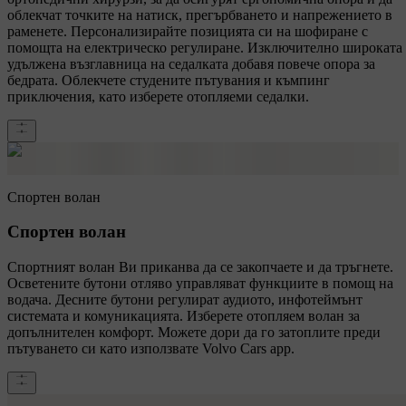
облекчат точките на натиск, прегърбването и напрежението в
раменете. Персонализирайте позицията си на шофиране с
помощта на електрическо регулиране. Изключително широката
удължена възглавница на седалката добавя повече опора за
бедрата. Облекчете студените пътувания и къмпинг
приключения, като изберете отопляеми седалки.
Спортен волан
Спортен волан
Спортният волан Ви приканва да се закопчаете и да тръгнете.
Осветените бутони отляво управляват функциите в помощ на
водача. Десните бутони регулират аудиото, инфотеймънт
системата и комуникацията. Изберете отопляем волан за
допълнителен комфорт. Можете дори да го затоплите преди
пътуването си като използвате Volvo Cars app.