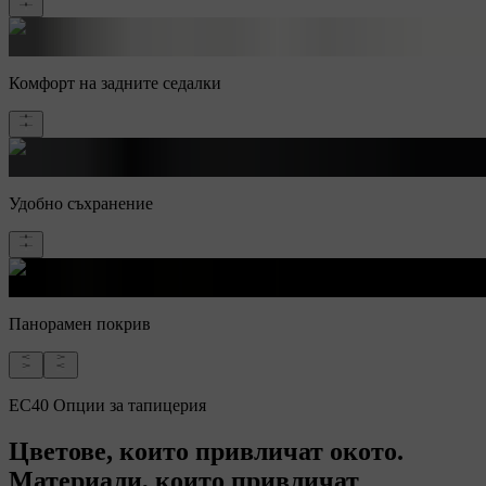
Комфорт на задните седалки
Удобно съхранение
Панорамен покрив
EC40 Опции за тапицерия
Цветове, които привличат окото.
Материали, които привличат