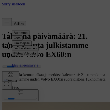
uutinen
Tallenna päivämäärä: 21.
tammikuuta julkistamme
uuden Volvo EX60:n
Anna lähtölaskennan alkaa ja merkitse kalenteriisi: 21. tammikuuta
2026 esittelemme uuden Volvo EX60:n suoratoistona Tukholmasta.
Sähköistys
EX60