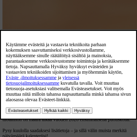
Volvo EX60.
Tutustu EX60:een
Sähköiseksi syntynyt EX60 on ensimmäinen uusimman
teknologiamme perustalle lanseerattu auto. Se tarjoaa uraauurtavan
käyttökokemuksen ja pidemmän sähköisen toimintamatkan kuin
yksikään Volvo ennen sitä.
Uusi EX60 on ensimmäinen täyssähköautomme keskikokoisten
premium-katumaasturien segmentissä, jossa olemme jo nyt johtajia.
EX60:stä on tulossa mallistomme kulmakivi, ja se on merkittävä
askel muutoksessamme täysin sähköistetyksi autonvalmistajaksi.
EX60 valmistetaan Torslandan tehtaallamme Göteborgissa, ja
tuotannon on määrä alkaa vuoden 2026 ensimmäisellä puoliskolla.
Pysy kuulolla saadaksesi lisätietoja – ja sillä välin muista merkitä
päivämäärä kalenteriisi!