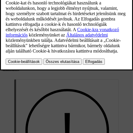
Az oldalak mentén
Az oldalpanelben a csomagtér mindkét oldalán egy táskaakasztó
található.