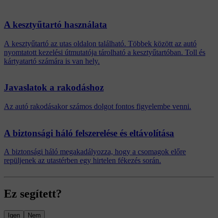
A kesztyűtartó használata
A kesztyűtartó az utas oldalon található. Többek között az autó
nyomtatott kezelési útmutatója tárolható a kesztyűtartóban. Toll és
kártyatartó számára is van hely.
Javaslatok a rakodáshoz
Az autó rakodásakor számos dolgot fontos figyelembe venni.
A biztonsági háló felszerelése és eltávolítása
A biztonsági háló megakadályozza, hogy a csomagok előre
repüljenek az utastérben egy hirtelen fékezés során.
Ez segített?
Igen
Nem