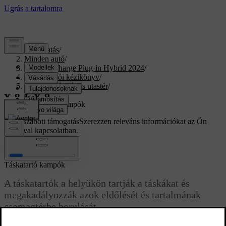
Támogatás
/
Minden autó
/
XC40 Recharge Plug-in Hybrid 2024
/
Felhasználói kézikönyv
/
Rakodás, tárolás és utastér
/
Raktér
/
Táskatartó kampók
Testreszabott támogatás
Szerezzen releváns információkat az Ön
autójával kapcsolatban.
Bejelentkezés
Táskatartó kampók
A táskatartók a helyükön tartják a táskákat és
megakadályozzák azok eldőlését és tartalmának
csomagtérbe borulását.
Frissítve 2023. 03. 16.