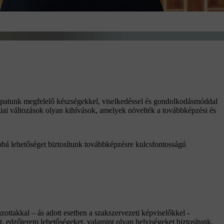
apatunk megfelelő készségekkel, viselkedéssel és gondolkodásmóddal
ógiai változások olyan kihívások, amelyek növelték a továbbképzési és
bbá lehetőséget biztosítunk továbbképzésre kulcsfontosságú
zottakkal – ás adott esetben a szakszervezeti képviselőkkel -
, edzőterem lehetőségeket, valamint olyan helyiségeket biztosítunk,