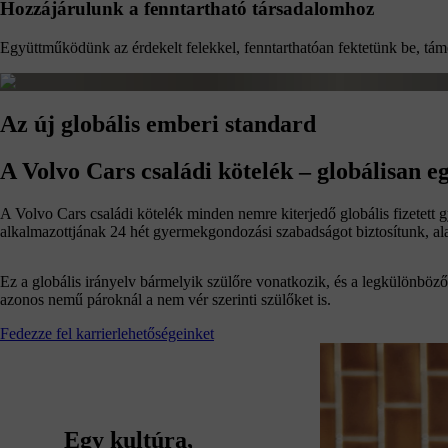
Hozzájárulunk a fenntartható társadalomhoz
Együttműködünk az érdekelt felekkel, fenntarthatóan fektetünk be, támog
Az új globális emberi standard
A Volvo Cars családi kötelék – globálisan
A Volvo Cars családi kötelék minden nemre kiterjedő globális fizete
alkalmazottjának 24 hét gyermekgondozási szabadságot biztosítunk, al
Ez a globális irányelv bármelyik szülőre vonatkozik, és a legkülönböz
azonos nemű pároknál a nem vér szerinti szülőket is.
Fedezze fel karrierlehetőségeinket
Egy kultúra,