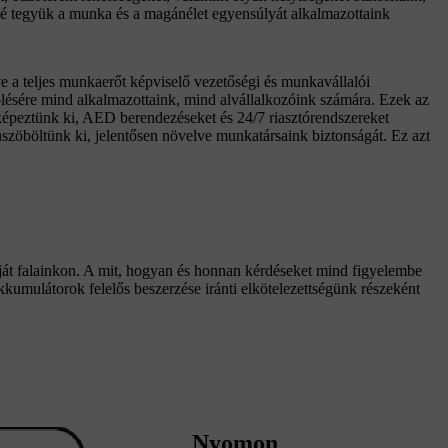
vé tegyük a munka és a magánélet egyensúlyát alkalmazottaink
ve a teljes munkaerőt képviselő vezetőségi és munkavállalói
ölésére mind alkalmazottaink, mind alvállalkozóink számára. Ezek az
 képeztünk ki, AED berendezéseket és 24/7 riasztórendszereket
küszöböltünk ki, jelentősen növelve munkatársaink biztonságát. Ez azt
ját falainkon. A mit, hogyan és honnan kérdéseket mind figyelembe
kkumulátorok felelős beszerzése iránti elkötelezettségünk részeként
Nyomon