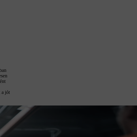
kban
esen
ént
 a jót