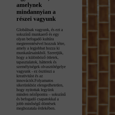
amelynek
mindannyian a
részei vagyunk
Globálisak vagyunk, és ezt a
sokszínű munkaerő és egy
olyan befogadó kultúra
megteremtésével hozzuk létre,
amely a legjobbat hozza ki
munkatársainkból. Szeretjük,
hogy a különböző ötletek,
tapasztalatok, hátterek és
személyiségek olvasztótégelye
vagyunk ‑ ez ösztönzi a
kreativitást és az
innovációt.Folyamatos
sikerünkhöz elengedhetetlen,
hogy nyitottak legyünk
minden nézőpontra – sokszínű
és befogadó csapatokkal a
jobb minőségű döntések
meghozatala érdekében.