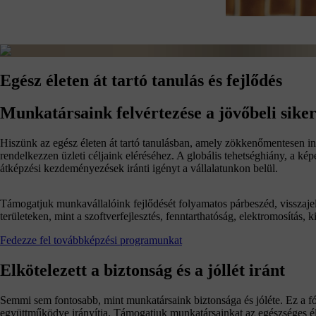
Egész életen át tartó tanulás és fejlődés
Munkatársaink felvértezése a jövőbeli sike
Hiszünk az egész életen át tartó tanulásban, amely zökkenőmentesen 
rendelkezzen üzleti céljaink eléréséhez. A globális tehetséghiány, a k
átképzési kezdeményezések iránti igényt a vállalatunkon belül.
Támogatjuk munkavállalóink fejlődését folyamatos párbeszéd, visszajel
területeken, mint a szoftverfejlesztés, fenntarthatóság, elektromosítás, 
Fedezze fel továbbképzési programunkat
Elkötelezett a biztonság és a jóllét iránt
Semmi sem fontosabb, mint munkatársaink biztonsága és jóléte. Ez a fók
együttműködve irányítja. Támogatjuk munkatársainkat az egészséges éle