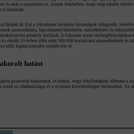
sre és akár a szoptatásra is. Annak érdekében, hogy még inkább lehető
 is kínálunk.
 tűzünk ki. Ezt a folyamatot hivatalos bizottságok felügyelik, beleért
densek azonosítására, figyelemmel kísérésére, mérséklésére és kiküszöb
unkakörnyezet proaktív javítását. A folyamat során elsősegélynyújtókat
unk. Az elmúlt 10 évben több mint 500 000 kockázatot azonosítottunk és 
 idők legalacsonyabb szintjét érte el.
akorolt hatást
óra gyakorolt hatásunkat, és tudjuk, hogy felelősségünk túlmutat a sa
nk során az átláthatóságra és a nyomon követhetőségre törekszünk. Az a