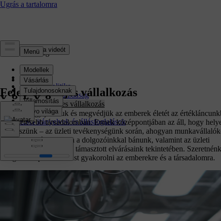
tekintse meg a videót
Fenntarthatóság
Áttekintés
Éghajlat-politika
Felelősségteljes vállalkozás
Körforgásos gazdaság
Felelősségteljes vállalkozás
Irányítás
Célunk, hogy javítsuk és megvédjük az emberek életét az értékláncun
ESG irányelvek és állásfoglalások
és a szélesebb társadalomban. Ennek középpontjában az áll, hogy hely
cselekszünk – az üzleti tevékenységünk során, ahogyan munkavállalók
viselkedünk és ahogyan a dolgozóinkkal bánunk, valamint az üzleti
partnereinkkel szemben támasztott elvárásaink tekintetében. Szeretnénk
szolgálni és pozitív hatást gyakorolni az emberekre és a társadalomra.