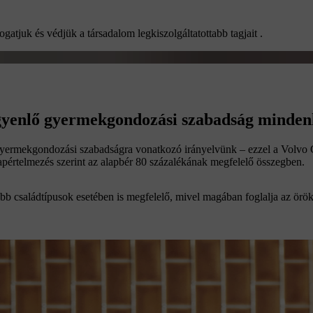
atjuk és védjük a társadalom legkiszolgáltatottabb tagjait .
 egyenlő gyermekgondozási szabadság minden
tt gyermekgondozási szabadságra vonatkozó irányelvünk – ezzel a Volv
apértelmezés szerint az alapbér 80 százalékának megfelelő összegben.
őbb családtípusok esetében is megfelelő, mivel magában foglalja az örö