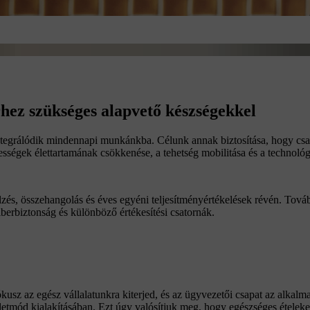
rhez szükséges alapvető készségekkel
integrálódik mindennapi munkánkba. Célunk annak biztosítása, hogy cs
épességek élettartamának csökkenése, a tehetség mobilitása és a technol
zés, összehangolás és éves egyéni teljesítményértékelések révén. Tová
kiberbiztonság és különböző értékesítési csatornák.
usz az egész vállalatunkra kiterjed, és az ügyvezetői csapat az alkalma
tmód kialakításában. Ezt úgy valósítjuk meg, hogy egészséges ételeket