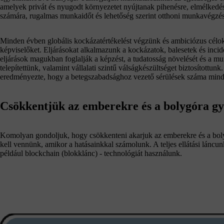
amelyek privát és nyugodt környezetet nyújtanak pihenésre, elmélkedé
számára, rugalmas munkaidőt és lehetőség szerint otthoni munkavégzést
Minden évben globális kockázatértékelést végzünk és ambiciózus célokat
képviselőket. Eljárásokat alkalmazunk a kockázatok, balesetek és inci
eljárások magukban foglalják a képzést, a tudatosság növelését és a m
telepítettünk, valamint vállalati szintű válságkészültséget biztosított
eredményezte, hogy a betegszabadsághoz vezető sérülések száma minden
Csökkentjük az emberekre és a bolygóra gy
Komolyan gondoljuk, hogy csökkenteni akarjuk az emberekre és a bolyg
kell vennünk, amikor a hatásainkkal számolunk. A teljes ellátási láncu
például blockchain (blokklánc) - technológiát használunk.