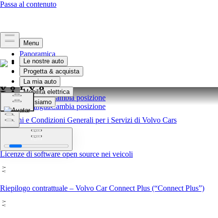
Panoramica
Legale
Privacy
Legale
Seleziona lingua
Cambia posizione
Seleziona lingua
Cambia posizione
Termini e Condizioni Generali per i Servizi di Volvo Cars
Licenze di software open source nei veicoli
Riepilogo contrattuale – Volvo Car Connect Plus (“Connect Plus”)