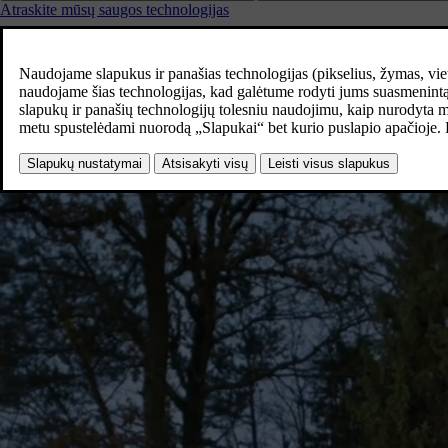
Atraskite mūsų saugos technologijas
Mūsų inovacijų paslaptis?
„Volvo Cars“ saugos standartas.