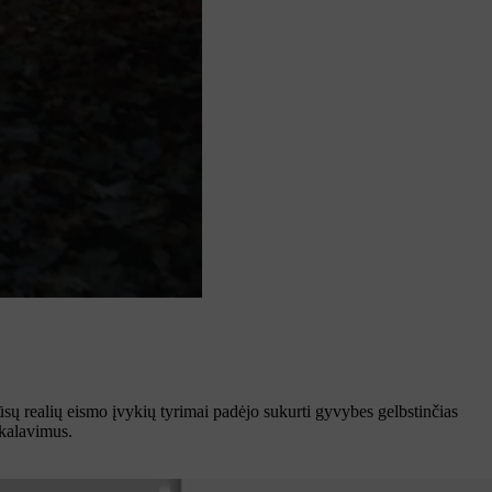
sų realių eismo įvykių tyrimai padėjo sukurti gyvybes gelbstinčias
ikalavimus.