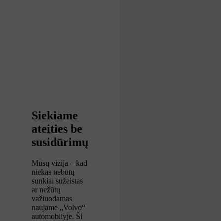
Siekiame
ateities be
susidūrimų
Mūsų vizija – kad
niekas nebūtų
sunkiai sužeistas
ar nežūtų
važiuodamas
naujame „Volvo“
automobilyje. Ši