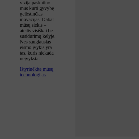
vizija paskatino
mus kurti gyvybę
gelbstinčias
inovacijas. Dabar
mūsų siekis –
ateitis visiškai be
susidūrimų kelyje.
Nes saugiausias
eismo įvykis yra
tas, kuris niekada
neįvyksta.
Ištyrinėkite mūsų
technologijas