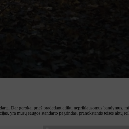
ndartą. Dar gerokai prieš pradedant atlikti nepriklausomus bandymus, mū
ijas, yra mūsų saugos standarto pagrindas, pranokstantis teisės aktų re