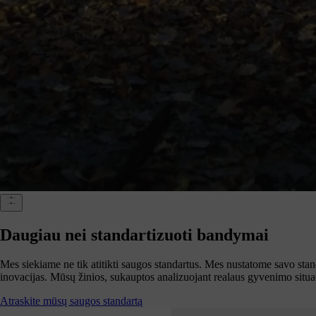
Daugiau nei standartizuoti bandymai
Mes siekiame ne tik atitikti saugos standartus. Mes nustatome savo sta
inovacijas. Mūsų žinios, sukauptos analizuojant realaus gyvenimo situac
Atraskite mūsų saugos standartą