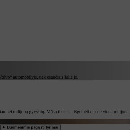
olvo“ automobilyje, tiek esančiais šalia jo.
au nei milijoną gyvybių. Mūsų tikslas – išgelbėti dar ne vieną milijoną.
Duomenimis pagrįsti tyrimai