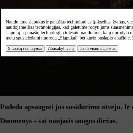
Padeda apsaugoti jus susidūrimo atveju.
Ir 
Duomenys – tai naujasis saugos diržas.