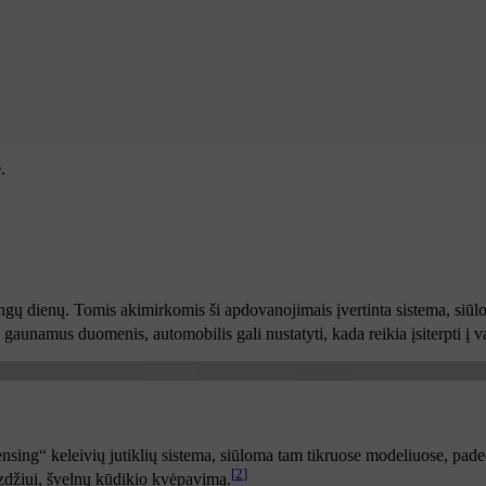
.
ngų dienų. Tomis akimirkomis ši apdovanojimais įvertinta sistema, siūlo
 gaunamus duomenis, automobilis gali nustatyti, kada reikia įsiterpti į 
ing“ keleivių jutiklių sistema, siūloma tam tikruose modeliuose, padeda
[
2
]
vyzdžiui, švelnų kūdikio kvėpavimą.