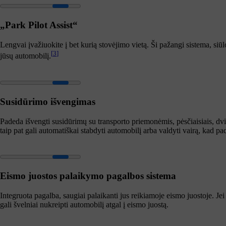
„Park Pilot Assist“
Lengvai įvažiuokite į bet kurią stovėjimo vietą. Ši pažangi sistema, siūl
[
3
]
jūsų automobilį.
Susidūrimo išvengimas
Padeda išvengti susidūrimų su transporto priemonėmis, pėsčiaisiais, dvira
taip pat gali automatiškai stabdyti automobilį arba valdyti vairą, kad pa
Eismo juostos palaikymo pagalbos sistema
Integruota pagalba, saugiai palaikanti jus reikiamoje eismo juostoje. Jei
gali švelniai nukreipti automobilį atgal į eismo juostą.