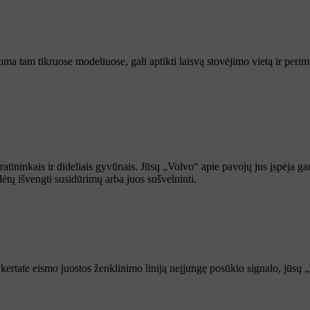
oma tam tikruose modeliuose, gali aptikti laisvą stovėjimo vietą ir perim
tininkais ir dideliais gyvūnais. Jūsų „Volvo“ apie pavojų jus įspėja gars
dėtų išvengti susidūrimų arba juos sušvelninti.
 kertate eismo juostos ženklinimo liniją neįjungę posūkio signalo, jūsų „V