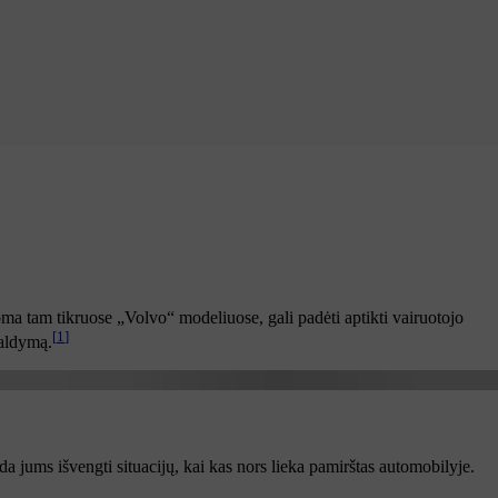
ma tam tikruose „Volvo“ modeliuose, gali padėti aptikti vairuotojo
[
1
]
valdymą.
 jums išvengti situacijų, kai kas nors lieka pamirštas automobilyje.