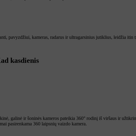
, pavyzdžiui, kameras, radarus ir ultragarsinius jutiklius, leidžia itin t
ad kasdienis
ekinė, galinė ir šoninės kameros pateikia 360° rodinį iš viršaus ir užtik
omai pasirenkama 360 laipsnių vaizdo kamera.