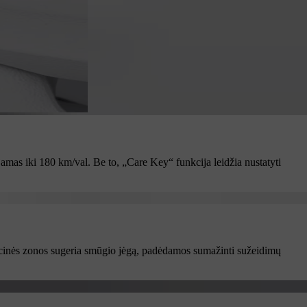
amas iki 180 km/val. Be to, „Care Key“ funkcija leidžia nustatyti
ormacinės zonos sugeria smūgio jėgą, padėdamos sumažinti sužeidimų