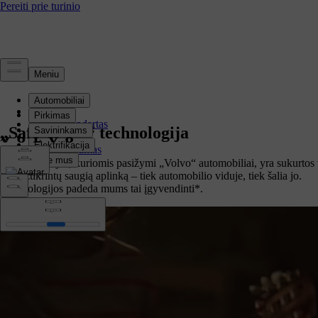
Saugumas
Apžvalga
Saugos standartas
„Safe Space“ technologija
Technologijos
Vaikų saugumas
Paveldas
Visos funkcijos, kuriomis pasižymi „Volvo“ automobiliai, yra sukurtos
kad užtikrintų saugią aplinką – tiek automobilio viduje, tiek šalia jo.
Technologijos padeda mums tai įgyvendinti*.