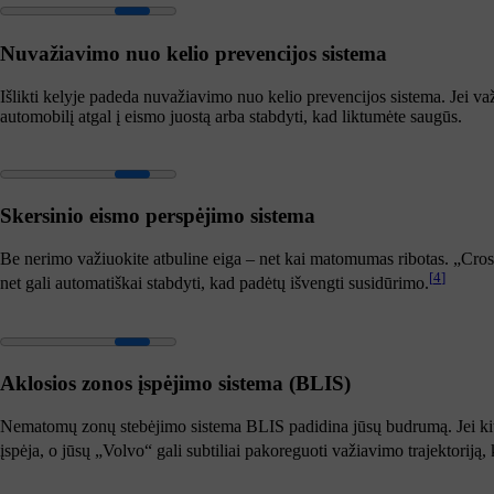
Nuvažiavimo nuo kelio prevencijos sistema
Išlikti kelyje padeda nuvažiavimo nuo kelio prevencijos sistema. Jei važi
automobilį atgal į eismo juostą arba stabdyti, kad liktumėte saugūs.
Skersinio eismo perspėjimo sistema
Be nerimo važiuokite atbuline eiga – net kai matomumas ribotas. „Cross t
[
4
]
net gali automatiškai stabdyti, kad padėtų išvengti susidūrimo.
Aklosios zonos įspėjimo sistema (BLIS)
Nematomų zonų stebėjimo sistema BLIS padidina jūsų budrumą. Jei kita 
įspėja, o jūsų „Volvo“ gali subtiliai pakoreguoti važiavimo trajektoriją,