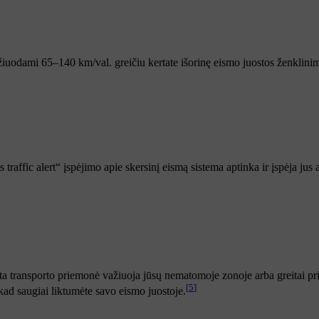
uodami 65–140 km/val. greičiu kertate išorinę eismo juostos ženklinimo li
raffic alert“ įspėjimo apie skersinį eismą sistema aptinka ir įspėja jus
transporto priemonė važiuoja jūsų nematomoje zonoje arba greitai priar
[
5
]
 kad saugiai liktumėte savo eismo juostoje.