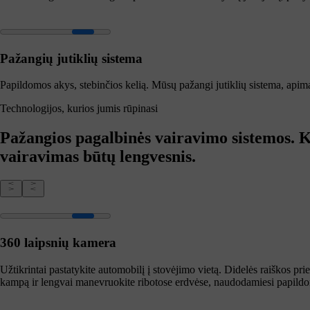
Pažangių jutiklių sistema
Papildomos akys, stebinčios kelią. Mūsų pažangi jutiklių sistema, apimanti
Technologijos, kurios jumis rūpinasi
Pažangios pagalbinės vairavimo sistemos. K
vairavimas būtų lengvesnis.
360 laipsnių kamera
Užtikrintai pastatykite automobilį į stovėjimo vietą. Didelės raiškos pri
kampą ir lengvai manevruokite ribotose erdvėse, naudodamiesi papild