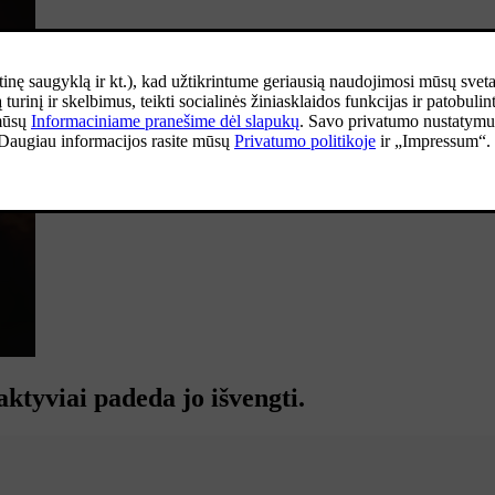
aktyviai padeda jo išvengti.