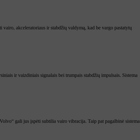
ti vairo, akceleratoriaus ir stabdžių valdymą, kad be vargo pastatytų
iniais ir vaizdiniais signalais bei trumpais stabdžių impulsais. Sistema
olvo“ gali jus įspėti subtilia vairo vibracija. Taip pat pagalbinė sistema