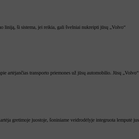
niją, ši sistema, jei reikia, gali švelniai nukreipti jūsų „Volvo“
 apie artėjančias transporto priemones už jūsų automobilio. Jūsų „Volvo“
tėja gretimoje juostoje, šoniniame veidrodėlyje integruota lemputė jus