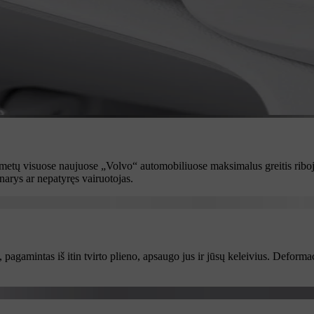
 metų visuose naujuose „Volvo“ automobiliuose maksimalus greitis riboj
narys ar nepatyręs vairuotojas.
as, pagamintas iš itin tvirto plieno, apsaugo jus ir jūsų keleivius. Def