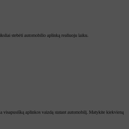
iksliai stebėti automobilio aplinką realiuoju laiku.
rina visapusišką aplinkos vaizdą statant automobilį. Matykite kiekvieną