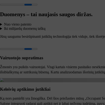
Duomenys – tai naujasis saugos diržas.
Nuo vieno patento
Iki milijardų duomenų taškų
Jūsų saugumu besirūpinanti jutiklių technologija tiek viduje, tiek išorėje
Vairuotojo supratimas
Žmonės yra puikūs vairuotojai. Visgi kartais visiems pasitaiko nesėkmi
išsiblaškymą ar sutrikusią būseną. Kartu analizuodamas išorinių jutiklių
Keleivių aptikimo jutikliai
Ką nors pamiršti yra žmogiška. Dėl šios priežasties mūsų „Occupant Sens
Salone integruoti radarai gali aptikti net ir labai nežymų judėjimą, pa