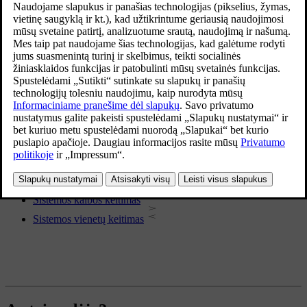
Sistemos kalba
Laikas ir data
Matavimo vienetai
Klaviatūros kalbos
Daugiau šia tema
Laiko ir datos keitimas
Sistemos kalbos keitimas
Sistemos vienetų keitimas