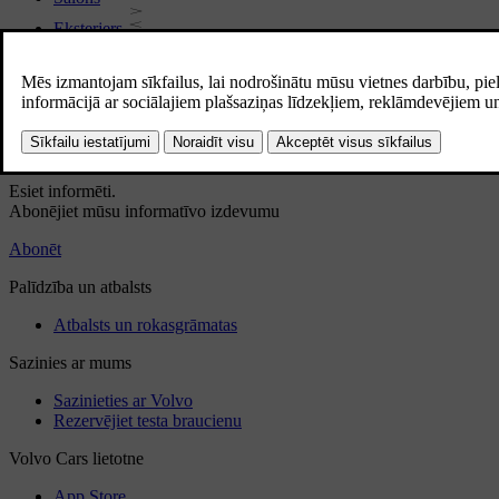
Eksterjers
Normatīvā informācija
Lejupielādējiet lietotni
Skatiet jaunākos programmatūras atjauninājumus
Lejupielādēt kartes