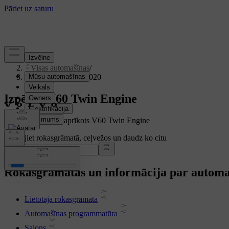
Atbalsts
/
Visas automašīnas
/
V60 Twin Engine 2020
Izpētiet V60 Twin Engine
Tiek rādīts pilnībā aprīkots V60 Twin Engine
Meklējiet rokasgrāmatā, ceļvežos un daudz ko citu
Rokasgrāmatas un informācija par automa
Lietotāja rokasgrāmata
Automašīnas programmatūra
Salons